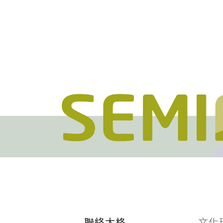
建案．住宅
堅持品質
醫療．生技
地坪設計提案
商辦．商空
教育訓練
學校．運動
semi太格盃施工訓
電子．廠房
飯店．餐廳
聯絡太格
文化