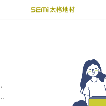
PVC透心卷材地板
美國設計方塊地毯
總
PVC複合卷材地板
寬幅式橡膠地板
台
SPC礦石卡扣地板
運動地板
隔
美國 LVT乙烯基地板
GTI裝甲速拼地板
碳
PVC複合塑膠地板
PVC導電地板
A
，
…
關於我們
下載・影音