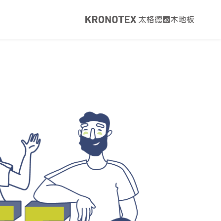
健康・永續
覽
太格ESG
灣綠建材
太格奧運五環
音建材
WELL/LEED認證
足跡計算器
地面誌 The Plane
I報你知YouTube