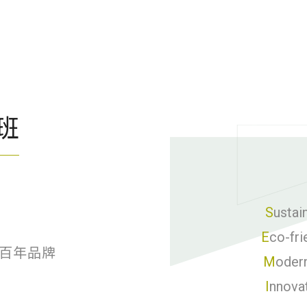
建材
ESG
碳足跡計算器
太格奧運五環
班
S
ustai
E
co-fri
百年品牌
M
od
I
nnova