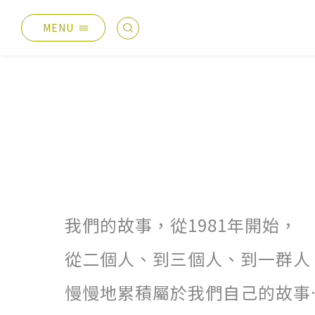
MENU
最新消息
產品總覽
總覽
德國耐磨木地板
主題活動
伊格疏水木地板
產品分享
伊格潛水木地板
媒體報導
歐洲實木地板
設計案例
PVC南亞透心地磚
我們的故事，從1981年開始，
太格生活
台化地毯
從二個人、到三個人、到一群人
AI報你知
慢慢地累積屬於我們自己的故事
業績分類
服務優勢