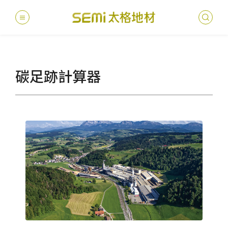
最新消息
碳足跡計算器
德國耐磨
建案
堅持
聯絡
產品
總
總
產品總覽
PVC透
地坪設
醫療
主題
文化
影音
太格
健康・永續
美國設計
台灣
商辦
產品
教育
企業
業績分類
semi太
伊格疏
太格奧
學校
媒體
社會
服務優勢
PVC複
電子
sem
設計
隔音
關於我們
寬幅式橡
WELL/
飯店
太格