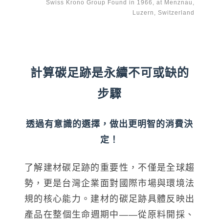
Swiss Krono Group Found in 1966, at Menznau,
伊格潛
碳足跡
AI
下載・影音
Luzern, Switzerland
SPC礦石
地面誌 Th
AI報你知Y
運動
計算碳足跡是永續不可或缺的
歐洲實
步驟
美國 LV
透過有意識的選擇，做出更明智的消費決
GTI裝
定！
PVC南
了解建材碳足跡的重要性，不僅是全球趨
PVC複
勢，更是台灣企業面對國際市場與環境法
ESD 
規的核心能力。建材的碳足跡具體反映出
產品在整個生命週期中——從原料開採、