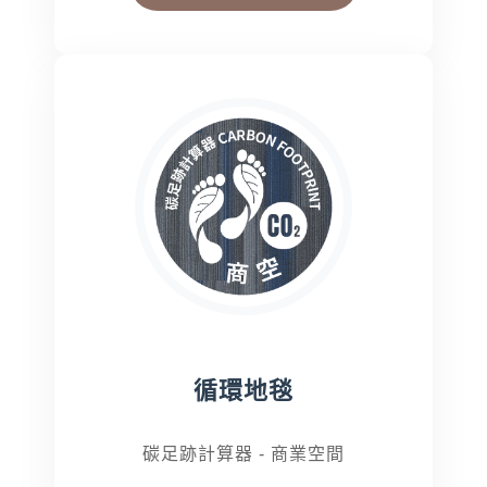
搜尋
熱門搜尋
太格AI報你知
隔音建材
ESG
碳足跡計算器
太格奧運五環
台灣綠建材
循環地毯
碳足跡計算器 - 商業空間