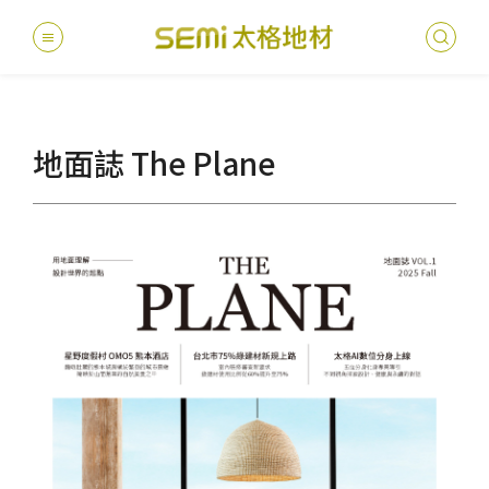
最新消息
地面誌 The Plane
德國耐磨
建案
堅持
聯絡
產品
總
總
產品總覽
PVC透
地坪設
醫療
主題
文化
影音
太格
健康・永續
美國設計
台灣
商辦
產品
教育
企業
業績分類
semi太
伊格疏
太格奧
學校
媒體
社會
服務優勢
PVC複
電子
sem
設計
隔音
關於我們
寬幅式橡
WELL/
飯店
太格