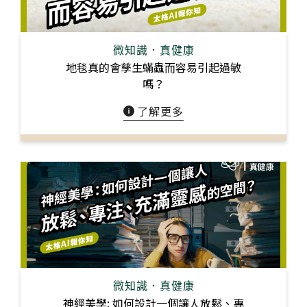
微知識．真健康
地毯真的會孳⽣蟎蟲⽽容易引起過敏
嗎？
了解更多
微知識．真健康
神經美學: 如何設計一個讓人放鬆、專