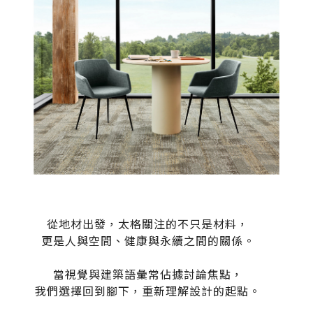
伊格潛
碳足跡
AI
下載・影音
SPC礦石
地面誌 Th
AI報你知Y
運動
歐洲實
美國 LV
GTI裝
PVC南
從地材出發，太格關注的不只是材料，
更是人與空間、健康與永續之間的關係。
PVC複
當視覺與建築語彙常佔據討論焦點，
ESD 
我們選擇回到腳下，重新理解設計的起點。