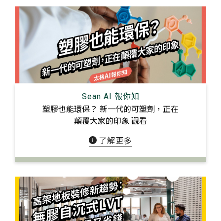
搜尋
熱門搜尋
太格AI報你知
隔音建材
ESG
碳足跡計算器
Sean AI 報你知
塑膠也能環保？ 新一代的可塑劑，正在
太格奧運五環
台灣綠建材
顛覆大家的印象 觀看
了解更多