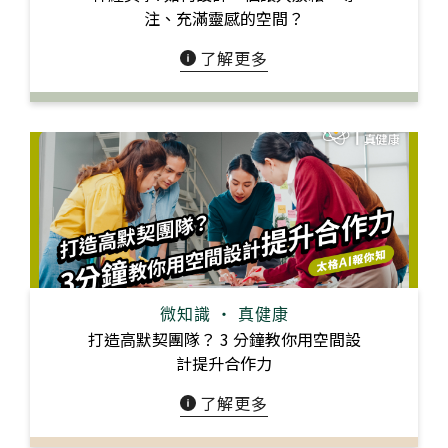
注、充滿靈感的空間？
了解更多
微知識 ‧ 真健康
打造⾼默契團隊？ 3 分鐘教你⽤空間設
計提升合作⼒
了解更多