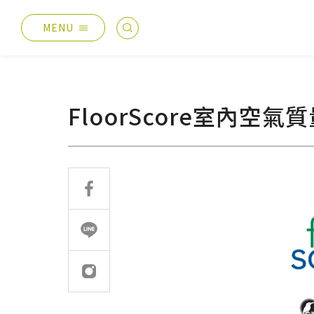
MENU
最新消息
產品總覽
總覽
德國耐磨木地板
FloorScore室內空氣
主題活動
伊格疏水木地板
產品分享
伊格潛水木地板
媒體報導
歐洲實木地板
設計案例
PVC南亞透心地磚
太格生活
台化地毯
AI報你知
業績分類
服務優勢