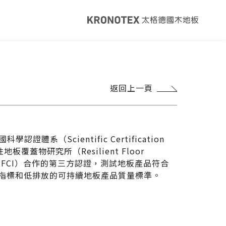
健康・永續
覽
太格ESG
返回上一頁
灣綠建材
太格奧運五環
音建材
WELL/LEED認證
足跡計算器
地面誌 The Plane
科學認證體系（Scientific Certification
I報你知YouTube
性地板覆蓋物研究所（Resilient Floor
tute, RFCI）合作的第三方認證，測試地板產品符合
指標和低排放的可持續地板產品質量標準。