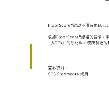
建案．住宅
堅持品質
醫療．生技
地坪設計提案
FloorScore®認證不僅有
商辦．商空
教育訓練
根據FloorScore®認證
學校．運動
semi太格盃施工訓
（VOCs）的原材料，使所製造的
電子．廠房
飯店．餐廳
更多資料：
SCS Floorscore 網頁
太格AI報你知
隔音
熱門搜尋