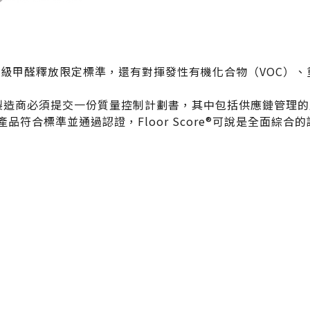
聯絡太格
產品目錄
文化理念
影音分享
對E0-E1級甲醛釋放限定標準，還有對揮發性有機化合物（VO
企業日常
的要求，製造商必須提交一份質量控制計劃書，其中包括供應鏈管
練
社會參與
產品符合標準並通過認證，Floor Score®可說是全面
搜尋
semi夥伴
建材
ESG
碳足跡計算器
太格奧運五環