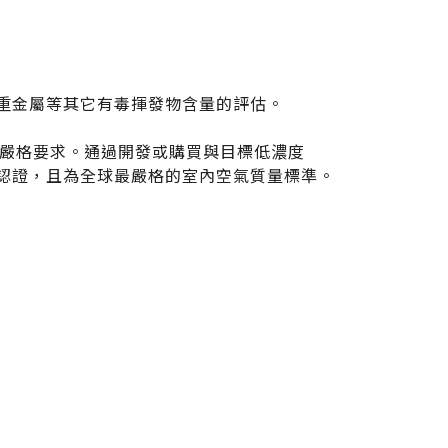
C）、重金屬等其它有毒揮發物含量的評估。
理的嚴格要求。通過開發或購買與目標低濃度
綜合的認證，且為全球最嚴格的室內空氣質量標準。
FOLLOW US：
搜尋
台灣綠建材