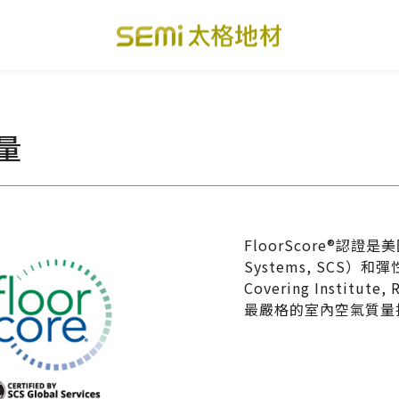
PVC透心卷材地板
美國設計方塊地毯
總
質量
PVC複合卷材地板
寬幅式橡膠地板
台
SPC礦石卡扣地板
運動地板
隔
美國 LVT乙烯基地板
GTI裝甲速拼地板
碳
FloorScore®認證是美國
PVC複合塑膠地板
PVC導電地板
A
Systems, SCS）和彈
Covering Insti
最嚴格的室內空氣質量
關於我們
下載・影音