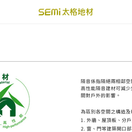
PVC透心卷材地板
美國設計方塊地毯
總
PVC複合卷材地板
寬幅式橡膠地板
台
SPC礦石卡扣地板
運動地板
隔
美國 LVT乙烯基地板
GTI裝甲速拼地板
碳
隔音係指隔絕兩相鄰空
PVC複合塑膠地板
PVC導電地板
A
高性能隔音建材可減少
間對戶外的影響。
為區別各空間之構造及
1. 外牆、屋頂板、分
2. 窗、門等建築開口
關於我們
下載・影音