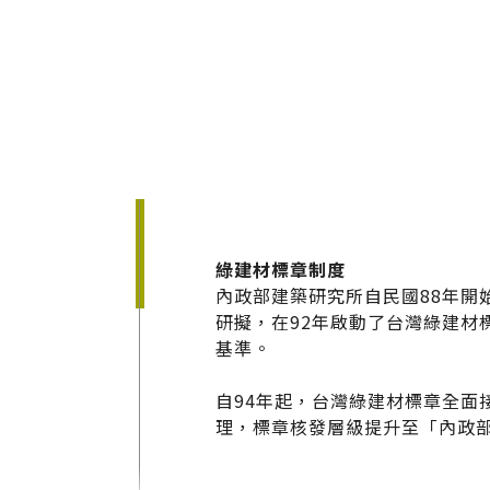
建案．住宅
堅持品質
醫療．生技
地坪設計提案
商辦．商空
教育訓練
學校．運動
semi太格盃施工訓
電子．廠房
飯店．餐廳
綠建材標章制度
內政部建築研究所自民國88年
研擬，在92年啟動了台灣綠建材
基準。
自94年起，台灣綠建材標章全面
理，標章核發層級提升至「內政
太格AI報你知
隔音
熱門搜尋