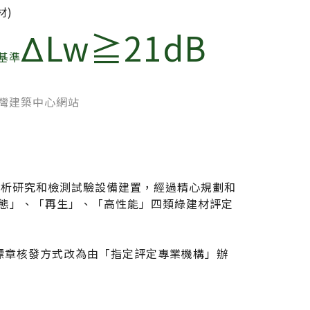
材)
ΔLw≧21dB
基準
台灣建築中心網站
FOLLOW US：
分析研究和檢測試驗設備建置，經過精心規劃和
生態」、「再生」、「高性能」四類綠建材評定
搜尋
，標章核發方式改為由「指定評定專業機構」辦
台灣綠建材