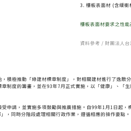
3. 樓板表面材 (含緩衝
聯絡太格
產品目錄
樓板表面材要求之性能
文化理念
影音分享
企業日常
資料參考 / 財團法人
練
社會參與
搜尋
semi夥伴
開始，積極推動「綠建材標章制度」，對相關建材進行了逸散
標章制度的籌畫，並在93年7月正式實施，以「健康」、「
接受申請，並實施多項鼓勵與推廣措施。自99年1月1日起
部」，同時分階段處理相關行政作業，遵循相應的操作要點。
建材
ESG
碳足跡計算器
太格奧運五環