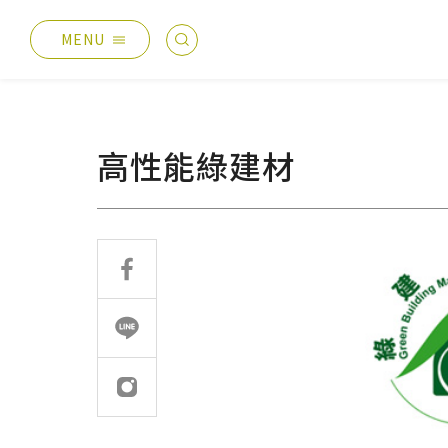
MENU
最新消息
產品總覽
總覽
德國耐磨木地板
高性能綠建材
主題活動
伊格疏水木地板
產品分享
伊格潛水木地板
媒體報導
歐洲實木地板
設計案例
PVC南亞透心地磚
太格生活
台化地毯
AI報你知
業績分類
服務優勢