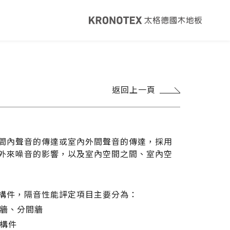
健康・永續
覽
太格ESG
返回上一頁
灣綠建材
太格奧運五環
音建材
WELL/LEED認證
足跡計算器
地面誌 The Plane
間內聲音的傳達或室內外間聲音的傳達，採用
I報你知YouTube
外來噪音的影響，以及室內空間之間、室內空
構件，隔音性能評定項目主要分為：
戶牆、分間牆
部構件