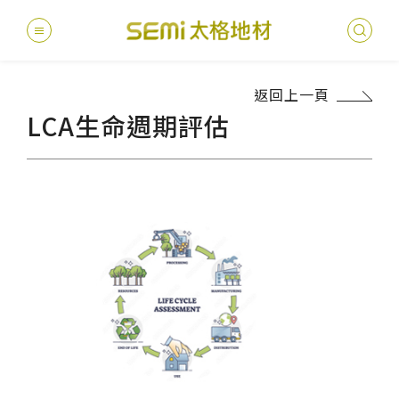
返回上一頁
最新消息
LCA生命週期評估
德國耐磨
建案
堅持
聯絡
產品
總
總
產品總覽
PVC透
地坪設
醫療
主題
文化
影音
太格
健康・永續
美國設計
台灣
商辦
產品
教育
企業
業績分類
semi太
伊格疏
太格奧
學校
媒體
社會
服務優勢
PVC複
電子
sem
設計
隔音
關於我們
寬幅式橡
WELL/
飯店
太格