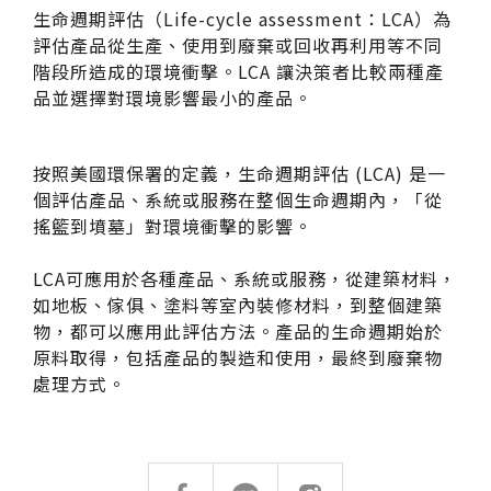
伊格潛
碳足跡
AI
生命週期評估（Life-cycle assessment：LCA）為
下載・影音
評估產品從生產、使用到廢棄或回收再利用等不同
SPC礦石
地面誌 Th
階段所造成的環境衝擊。LCA 讓決策者比較兩種產
品並選擇對環境影響最小的產品。
AI報你知Y
運動
按照美國環保署的定義，生命週期評估 (LCA) 是一
歐洲實
個評估產品、系統或服務在整個生命週期內，「從
搖籃到墳墓」對環境衝擊的影響。
美國 LV
LCA可應用於各種產品、系統或服務，從建築材料，
GTI裝
如地板、傢俱、塗料等室內裝修材料，到整個建築
物，都可以應用此評估方法。
產品的生命週期始於
PVC南
原料取得，包括產品的製造和使用，最終到廢棄物
處理方式。
PVC複
PVC
搜尋