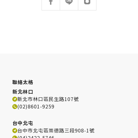
台化
搜尋
熱門搜尋
太格AI報你知
隔音建材
ESG
碳足跡計算器
聯絡太格
太格奧運五環
台灣綠建材
新北林口
新北市林口區民生路107號
(02)8601-9259
台中北屯
台中市北屯區崇德路三段908-1號
(04)2422-5746