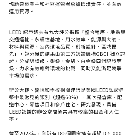
協助建築業主和社區運營者承擔環境責任，並有效
伊格潛
碳足跡
AI
下載・影音
運用資源。
SPC礦石
地面誌 Th
LEED 認證總共有九大評分指標「整合程序、地點與
AI報你知Y
運動
交通運輸、永續性基地、用水效率、能源與大氣、
材料與資源、室內環境品質、創新設計、區域優
歐洲實
先」，評分後的結果由第三方認證機構GBCI 獨立認
證，分成認證級、銀級、金級、白金級四個認證等
美國 LV
級，力求有效應對環境的挑戰，同時又能滿足競爭
市場的需求。
GTI裝
辦公大樓、醫院和學校相關建築是美國LEED認證建
PVC南
築中最常見的類別（超過60%），其次是倉庫、配
送中心、零售項目和多戶住宅。研究發現，具備
PVC複
LEED認證的辦公空間通常具有較高的租金和入住
率。
PVC
截至2023年，全球有185個國家擁有超過105,000