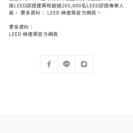
台化
座LEED認證建築和超過205,000名LEED認證專業人
員。 更多資料： LEED 綠建築官方網頁。
搜尋
更多資料：
LEED 綠建築官方網頁
搜尋
熱門搜尋
太格AI報你知
隔音建材
ESG
碳足跡計算器
太格奧運五環
台灣綠建材