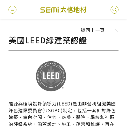
返回上一頁
最新消息
美國LEED綠建築認證
德國耐磨
建案
堅持
聯絡
產品
總
總
產品總覽
PVC透
地坪設
醫療
主題
文化
影音
太格
健康・永續
美國設計
台灣
商辦
產品
教育
企業
業績分類
semi太
伊格疏
太格奧
學校
媒體
社會
服務優勢
能源與環境設計領導力(LEED)是由非營利組織美國
PVC複
電子
sem
設計
隔音
綠色建築委員會(USGBC)制定，包括一套針對綠色
關於我們
建築、室內空間、住宅、廠房、醫院、學校和社區
寬幅式橡
WELL/
飯店
太格
的評級系統，涵蓋設計、施工、運營和維護，旨在