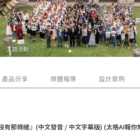
聯絡太格
產品目錄
文化理念
影音分享
Apr
企業日常
28
主題活動
練
社會參與
semi夥伴
產品分享
媒體報導
設計案例
那條縫』(中文發音 / 中文字幕版) (太格AI報你