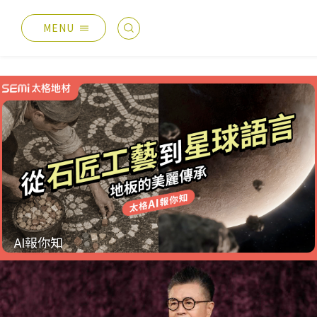
MENU
最新消息
產品總覽
總覽
德國耐磨木地板
主題活動
伊格疏水木地板
產品分享
伊格潛水木地板
媒體報導
歐洲實木地板
設計案例
PVC南亞透心地磚
Jun
太格生活
台化地毯
26
AI報你知
AI報你知
業績分類
服務優勢