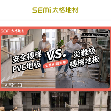
PVC透心卷材地板
美國設計方塊地毯
總
PVC複合卷材地板
寬幅式橡膠地板
台
SPC礦石卡扣地板
運動地板
隔
美國 LVT乙烯基地板
GTI裝甲速拼地板
碳
PVC複合塑膠地板
ESD 導電地板
A
May
08
AI報你知
關於我們
下載・影音