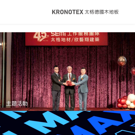
健康・永續
覽
太格ESG
灣綠建材
太格奧運五環
音建材
WELL/LEED認證
足跡計算器
地面誌 The Plane
I報你知YouTube
Apr
28
主題活動