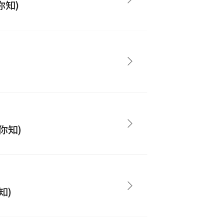
你知)
搜尋
台灣綠建材
你知)
知)