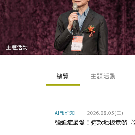
建案．住宅
堅持品質
醫療．生技
地坪設計提案
Apr
商辦．商空
教育訓練
28
主題活動
學校．運動
semi太格盃施工訓
電子．廠房
飯店．餐廳
總覽
主題活動
AI報你知
2026.08.05(三)
強迫症最愛！這款地板竟然『沒有