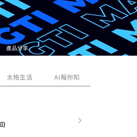
Apr
27
產品分享
FOLLOW US：
太格生活
AI報你知
知)