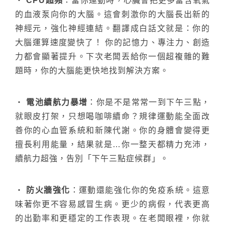
‧
CPU超頻
：當你運動時，心臟會把更多富含氧氣
的血液泵向你的大腦。這會刺激你的大腦長出新的
神經元，強化神經連結。翻譯成白話文就是：你的
大腦運算速度變快了！ 你的記憶力、專注力、創造
力都會顯著提升。下次老闆丟給你一個超複雜的難
題時，你的大腦能更快地找到解決方案。
‧
電池續航力暴增
：你是不是常常一到下午三點，
就眼皮打架，只想喝咖啡續命？規律運動能全面改
善你的心血管系統和新陳代謝。你的身體會變得更
擅長利用能量，結果就是…你一整天都精力充沛，
續航力超強，告別「下午三點症候群」。
‧
防火牆強化
：運動還能強化你的免疫系統。這意
味著你更不容易感冒生病。更少的病假，代表更高
的出勤率和更穩定的工作表現。在老闆眼裡，你就