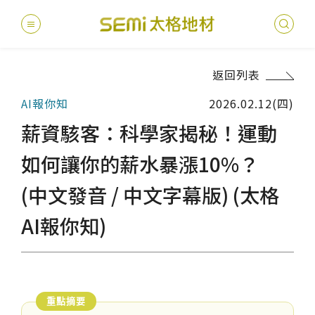
返回列表
最新消息
AI報你知
2026.02.12(四)
德國耐磨
建案
堅持
聯絡
產品
總
總
薪資駭客：科學家揭秘！運動
產品總覽
PVC透
地坪設
醫療
主題
文化
影音
太格
如何讓你的薪水暴漲10%？
健康・永續
(中文發音 / 中文字幕版) (太格
美國設計
台灣
商辦
產品
教育
企業
業績分類
AI報你知)
semi太
伊格疏
太格奧
學校
媒體
社會
服務優勢
PVC複
電子
sem
設計
隔音
關於我們
寬幅式橡
WELL/
飯店
太格