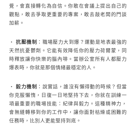
搜尋
覺，會直接轉化為自信。你敢在會議上提出自己的
觀點，敢去爭取更重要的專案，敢去敲老闆的門談
加薪。
熱門搜尋
太格AI報你知
隔音建材
ESG
碳足跡計算器
‧
抗壓機制
：職場壓力大到爆？運動是地表最強的
天然抗憂鬱劑。它能有效降低你的壓力荷爾蒙，同
太格奧運五環
台灣綠建材
時釋放讓你快樂的腦內啡。當辦公室所有人都壓力
爆表時，你就是那個情緒最穩定的人。
‧
毅力機制
：說實話，誰沒有懶得動的時候？但當
你克服懶惰，日復一日地堅持下去，你就在訓練一
項最重要的職場技能：紀律與毅力。這種精神力，
會無縫轉移到你的工作中，讓你面對枯燥或困難的
任務時，比別人更能堅持到底。