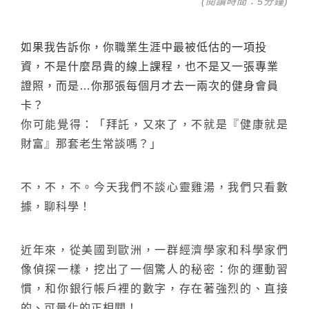
台化
(閱讀時間：5分鐘)
如果我告訴你，你職業生涯中最被低估的一項投
資，不是什麼昂貴的線上課程，也不是又一張專業
證照，而是…你那張每個月才去一兩次的健身會員
卡？
你可能覺得：「拜託，又來了，不就是『健康就是
財富』那套老生常談嗎？」
不，不，不。今天我們不談心靈雞湯，我們只看數
據，聊科學！
近年來，從美國到歐洲，一群經濟學家和科學家們
像偵探一樣，挖出了一個驚人的秘密：你的運動習
慣，和你銀行帳戶裡的數字，存在著強烈的、直接
的、可量化的正相關！