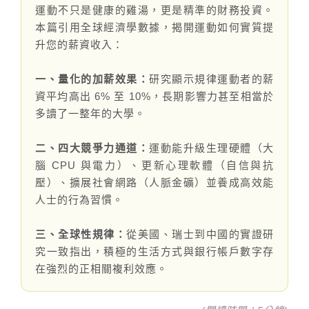
伊格潛
碳足跡
AI
運動不只是健康的雞湯，更是精準的財務投資。
下載・影音
本篇引用全球經濟學數據，揭開運動如何實質提
SPC礦石
地面誌 Th
升您的薪資收入：
AI報你知Y
運動
一、量化的加薪效果：
研究顯示規律運動者的薪
資平均高出 6% 至 10%，長期影響力甚至相當於
歐洲實
多讀了一整年的大學。
美國 LV
二、四大競爭力通道：
運動能升級生理硬體（大
腦 CPU 與電力）、更新心理軟體（自信與抗
GTI裝
壓）、擴展社會網路（人脈金礦）並養成高效能
人士的行為習慣。
PVC南
三、全球性規律：
從美國、瑞士到中國的實證研
PVC複
究一致指出，積極的生活方式與銀行帳戶數字存
在強烈的正相關複利效應。
ESD 