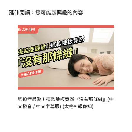
延伸閱讀：您可能感興趣的內容
強迫症最愛！這款地板竟然『沒有那條縫』(中
為什麼
文發音 / 中文字幕版) (太格AI報你知)
發音 / 