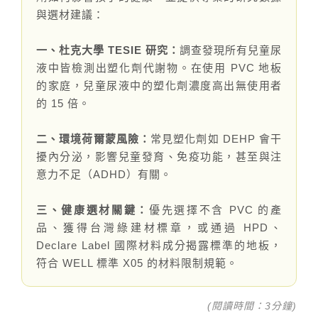
伊格潛
碳足跡
AI
下載・影音
與選材建議：
SPC礦石
地面誌 Th
一、杜克大學 TESIE 研究：
調查發現所有兒童尿
液中皆檢測出塑化劑代謝物。在使用 PVC 地板
AI報你知Y
運動
的家庭，兒童尿液中的塑化劑濃度高出無使用者
的 15 倍。
歐洲實
二、環境荷爾蒙風險：
常見塑化劑如 DEHP 會干
美國 LV
擾內分泌，影響兒童發育、免疫功能，甚至與注
意力不足（ADHD）有關。
GTI裝
三、健康選材關鍵：
優先選擇不含 PVC 的產
PVC南
品、獲得台灣綠建材標章，或通過 HPD、
Declare Label 國際材料成分揭露標準的地板，
PVC複
符合 WELL 標準 X05 的材料限制規範。
ESD 
(閱讀時間：3分鐘)