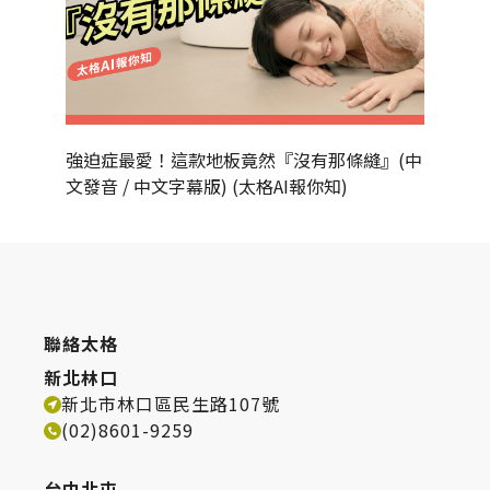
強迫症最愛！這款地板竟然『沒有那條縫』(中
為什麼
文發音 / 中文字幕版) (太格AI報你知)
發音 / 
聯絡太格
新北林口
新北市林口區民生路107號
(02)8601-9259
台中北屯