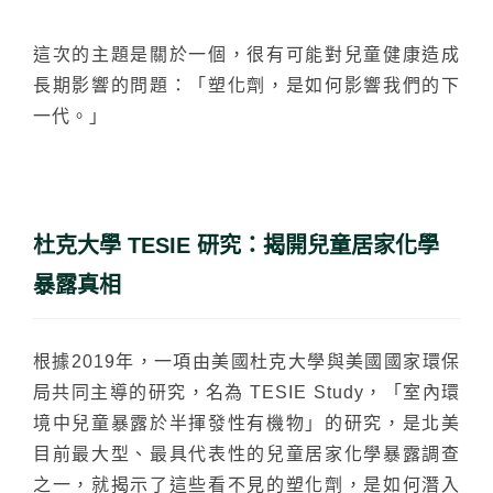
台化
這次的主題是關於一個，很有可能對兒童健康造成
長期影響的問題：「塑化劑，是如何影響我們的下
一代。」
杜克大學 TESIE 研究：揭開兒童居家化學
暴露真相
根據2019年，一項由美國杜克大學與美國國家環保
局共同主導的研究，名為 TESIE Study，「室內環
境中兒童暴露於半揮發性有機物」的研究，是北美
目前最大型、最具代表性的兒童居家化學暴露調查
之一，就揭示了這些看不見的塑化劑，是如何潛入