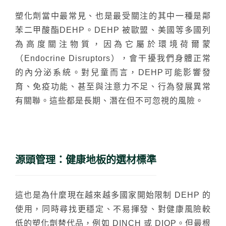
塑化劑當中最常見、也是最受關注的其中一種是鄰
苯二甲酸酯DEHP。DEHP 被歐盟、美國等多國列
為高度關注物質，因為它屬於環境荷爾蒙
（Endocrine Disruptors），會干擾我們身體正常
的內分泌系統。對兒童而言，DEHP可能影響發
育、免疫功能、甚至與注意力不足、行為發展異常
有關聯。這些都是長期、潛在但不可忽視的風險。
搜尋
源頭管理：健康地板的選材標準
搜尋
這也是為什麼現在越來越多國家開始限制 DEHP 的
使用，同時尋找更穩定、不易揮發、對健康風險較
熱門搜尋
太格AI報你知
隔音建材
低的塑化劑替代品，例如 DINCH 或 DIOP。但最根