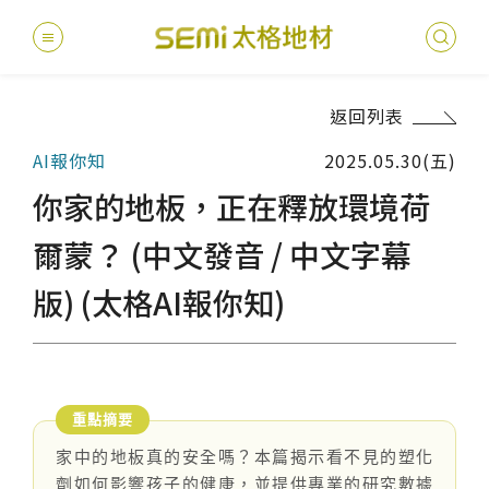
返回列表
最新消息
AI報你知
2025.05.30(五)
德國耐磨
建案
堅持
聯絡
產品
總
總
你家的地板，正在釋放環境荷
產品總覽
PVC透
地坪設
醫療
主題
文化
影音
太格
爾蒙？ (中文發音 / 中文字幕
健康・永續
版) (太格AI報你知)
美國設計
台灣
商辦
產品
教育
企業
業績分類
semi太
伊格疏
太格奧
學校
媒體
社會
服務優勢
PVC複
電子
sem
設計
隔音
關於我們
寬幅式橡
WELL/
飯店
太格
家中的地板真的安全嗎？本篇揭示看不見的塑化
劑如何影響孩子的健康，並提供專業的研究數據