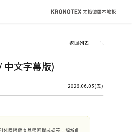
健康・永續
返回列表
覽
太格ESG
灣綠建材
太格奧運五環
 中文字幕版)
音建材
WELL/LEED認證
足跡計算器
地面誌 The Plane
2026.06.05(五)
I報你知YouTube
引述國際健康與照明權威規範，解析此