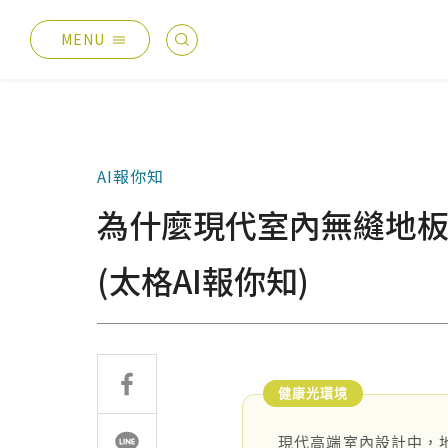
MENU
最新消息
產品總覽
總覽
德國耐磨木地板
AI報你知
主題活動
伊格疏水木地板
為什麼現代室內無縫地板，
產品分享
伊格潛水木地板
媒體報導
歐洲實木地板
(太格AI報你知)
設計案例
PVC南亞透心地磚
太格生活
台化地毯
AI報你知
業績分類
服務優勢
現代高端室內設計中，