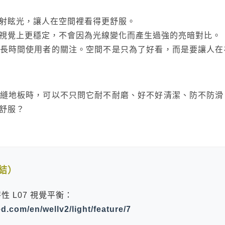
射眩光，讓人在空間裡看得更舒服。
視覺上更穩定，不會因為光線變化而產生過強的亮暗對比。
長時間使用者的關注。空間不是只為了好看，而是要讓人在
縫地板時，可以不只問它耐不耐磨、好不好清潔、防不防滑
舒服？
結）
念特性 L07 視覺平衡：
ied.com/en/wellv2/light/feature/7