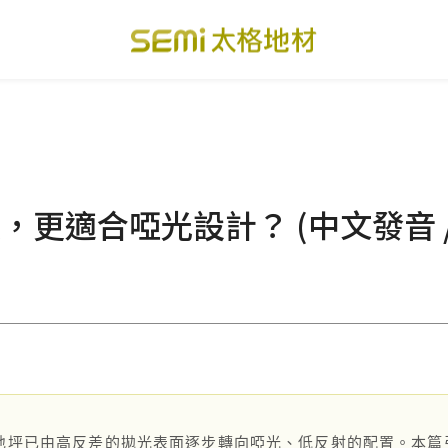
PVC透心卷材地板
美國設計方塊地毯
總
PVC複合卷材地板
寬幅式橡膠地板
台
更適合啞光設計？ (中文發音 /
SPC礦石卡扣地板
運動地板
隔
美國 LVT乙烯基地板
GTI裝甲速拼地板
碳
PVC複合塑膠地板
ESD 導電地板
A
關於我們
下載・影音
地坪已由高反差的拋光表面逐步轉向啞光、低反射的配置。本篇