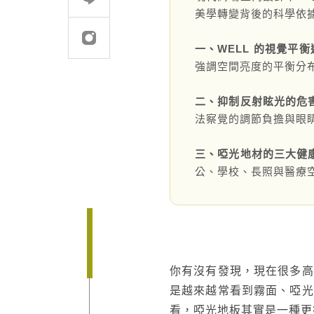
美學轉變背後的科學依
建案．住宅
堅持品質
一、WELL 的視覺平
醫療．生技
地坪設計提案
強調空間亮度的平衡分
商辦．商空
教育訓練
二、抑制反射眩光的危
學校．運動
semi太格盃施工訓
法察覺的調節負擔與眼
電子．廠房
三、啞光地材的三大健
飯店．餐廳
公、學校、長照與醫療
你有沒有發現，現在很多高
是越來越常看到霧面、啞光
看，啞光地板其實是一種更