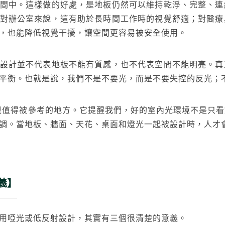
間中。這樣做的好處，是地板仍然可以維持乾淨、完整、連
對辦公室來說，這有助於長時間工作時的視覺舒適；對醫療
，也能降低視覺干擾，讓空間更容易被安全使用。
搜尋
設計並不代表地板不能有質感，也不代表空間不能明亮。真
平衡。也就是說，我們不是不要光，而是不要失控的反光；
平衡很值得被參考的地方。它提醒我們，好的室內光環境不是只
調。當地板、牆面、天花、桌面和燈光一起被設計時，人才
建材
ESG
碳足跡計算器
太格奧運五環
義】
用啞光或低反射設計，其實有三個很清楚的意義。