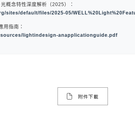
 v2 光概念特性深度解析（2025）：
rg/sites/default/files/2025-05/WELL%20Light%20Feat
：應用指南：
esources/lightindesign-anapplicationguide.pdf
附件下載