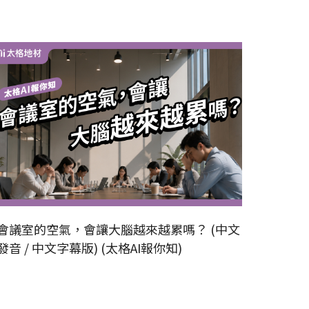
會議室的空氣，會讓大腦越來越累嗎？ (中文
員工為
發音 / 中文字幕版) (太格AI報你知)
板 (中