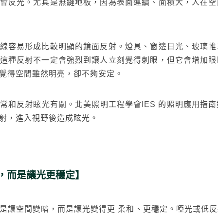
會反光。尤其是無縫地板，因為表面連續、面積大，人在空
線容易形成比較明顯的鏡面反射。燈具、窗邊日光、玻璃帷
這種反射不一定會強烈到讓人立刻覺得刺眼，但它會增加眼
覺得空間雖然明亮，卻不夠安定。
常和反射眩光有關。北美照明工程學會IES 的照明應用指
射，進入視野後造成眩光。
，而是讓光更穩定】
是讓空間變暗，而是讓光變得更 柔和、更穩定。啞光或低