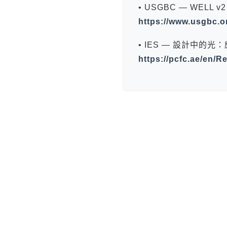
• USGBC — WELL
https://www.usgbc.o
• IES — 設計中的光
https://pcfc.ae/en/R