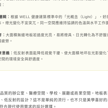
據：
聯絡太格
產品目錄
衡邏輯：
根據 WELL 健康建築標準中的「光概念（Light）」
文化理念
影音分享
布。燈光變化不宜突兀，同一空間應維持協調的色溫與水平工作
企業日常
害：
大面積無縫地板若過度光亮，易將燈具、日光轉化為不舒服
練
社會參與
睛疲勞。
semi夥伴
康意義：
低反射表面能降低視覺干擾、使大面積地坪在光影變化
空間的環境安全與舒適度。
品質的辦公室、醫療空間、學校、展廳或商業空間，地板表
、低反射的設計？這不是單純的流行，也不只是美學喜好的
符合現代使用需求的設計選擇。