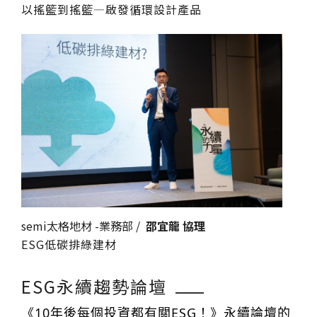
以搖籃到搖籃
—
啟發循環設計產品
搜尋
搜尋
熱門搜尋
太格AI報你知
隔音建材
ESG
碳足跡計算器
semi太格地材 -業務部 /
邵宜龍 協理
ESG低碳排綠建材
太格奧運五環
台灣綠建材
ESG永續趨勢論壇
《10年後每個投資都有關ESG！》永續論壇的