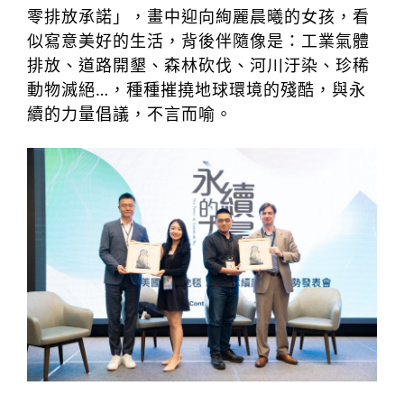
零排放承諾」，畫中迎向絢麗晨曦的女孩，看
似寫意美好的生活，背後伴隨像是：工業氣體
排放、道路開墾、森林砍伐、河川汙染、珍稀
動物滅絕…，種種摧撓地球環境的殘酷，與永
續的力量倡議，不言而喻。