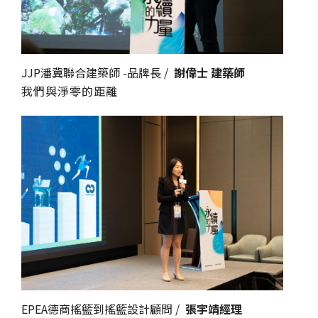
JJP潘冀聯合建築師 -品牌長 /
謝偉士 建築師
我們與淨零的距離
EPEA德商搖籃到搖籃設計顧問 /
張宇靖經理