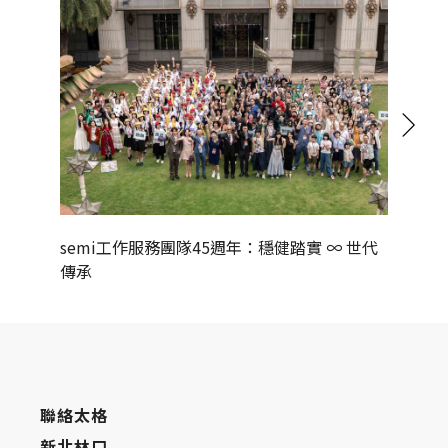
semi工作服務團隊45週年：穩健踏實 ∞ 世代
健康與永
傳承
升誌慶
聯絡太格
新北林口