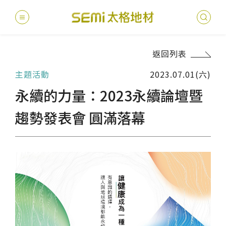
返回列表
最新消息
主題活動
2023.07.01(六)
德國耐磨
建案
堅持
聯絡
產品
總
總
永續的力量：2023永續論壇暨
產品總覽
PVC透
地坪設
醫療
主題
文化
影音
太格
趨勢發表會 圓滿落幕
健康・永續
美國設計
台灣
商辦
產品
教育
企業
業績分類
semi太
伊格疏
太格奧
學校
媒體
社會
服務優勢
PVC複
電子
sem
設計
隔音
關於我們
寬幅式橡
WELL/
飯店
太格