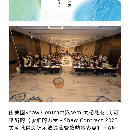
伊格潛
碳足跡
AI
下載・影音
SPC礦石
地面誌 Th
AI報你知Y
運動
歐洲實
美國 LV
GTI裝
PVC南
PVC複
由美國Shaw Contract與semi太格地材 共同
PVC
舉辦的【永續的力量 - Shaw Contract 2023
美國地毯設計永續論壇暨趨勢發表會】，6月