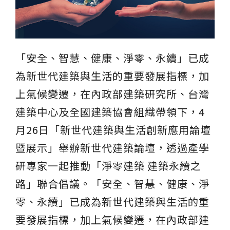
伊格潛
碳足跡
AI
下載・影音
SPC礦石
地面誌 Th
「安全、智慧、健康、淨零、永續」已成
AI報你知Y
運動
為新世代建築與生活的重要發展指標，加
歐洲實
上氣候變遷，在內政部建築研究所、台灣
美國 LV
建築中心及全國建築協會組織帶領下，4
月26日「新世代建築與生活創新應用論壇
GTI裝
暨展示」舉辦新世代建築論壇，透過產學
PVC南
研專家一起推動「淨零建築 建築永續之
PVC複
路」聯合倡議。「安全、智慧、健康、淨
零、永續」已成為新世代建築與生活的重
ESD 
要發展指標，加上氣候變遷，在內政部建