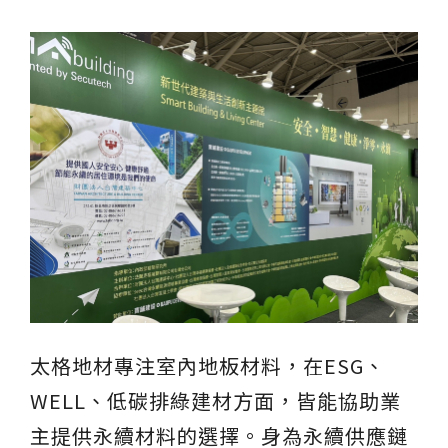
搜尋
搜尋
熱門搜尋
太格AI報你知
隔音建材
太格地材專注室內地板材料，在ESG、
ESG
碳足跡計算器
WELL、低碳排綠建材方面，皆能協助業
太格奧運五環
台灣綠建材
主提供永續材料的選擇。身為永續供應鏈