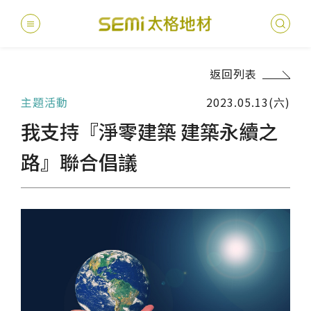
返回列表
最新消息
主題活動
2023.05.13(六)
德國耐磨
建案
堅持
聯絡
產品
總
總
我支持『淨零建築 建築永續之
產品總覽
PVC透
地坪設
醫療
主題
文化
影音
太格
路』聯合倡議
健康・永續
美國設計
台灣
商辦
產品
教育
企業
業績分類
semi太
伊格疏
太格奧
學校
媒體
社會
服務優勢
PVC複
電子
sem
設計
隔音
關於我們
寬幅式橡
WELL/
飯店
太格