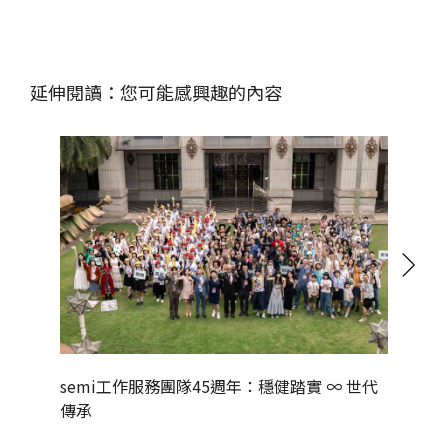
延伸閱讀：您可能感興趣的內容
semi工作服務團隊45週年：穩健踏實 ∞ 世代
健康與永
傳承
升誌慶