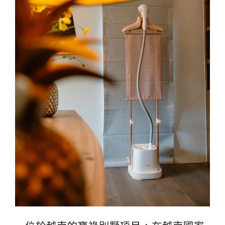
伊格潛
碳足跡
AI
下載・影音
SPC礦石
地面誌 Th
AI報你知Y
運動
歐洲實
美國 LV
GTI裝
PVC南
PVC複
ESD 