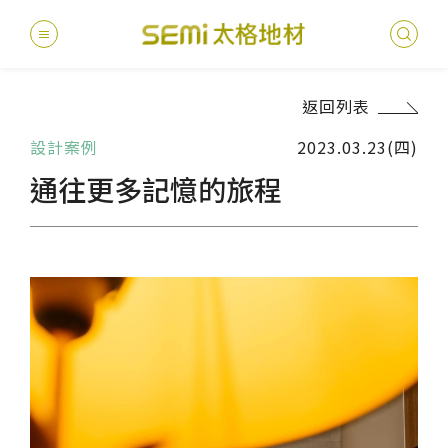
返回列表
最新消息
設計案例
2023.03.23(四)
德國耐磨
建案
堅持
聯絡
產品
總
總
通往更多記憶的旅程
產品總覽
PVC透
地坪設
醫療
主題
文化
影音
太格
健康・永續
美國設計
台灣
商辦
產品
教育
企業
業績分類
semi太
伊格疏
太格奧
學校
媒體
社會
服務優勢
PVC複
電子
sem
設計
隔音
關於我們
寬幅式橡
WELL/
飯店
太格