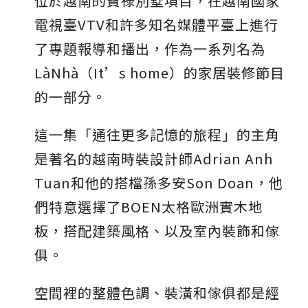
位於越南的寶祿別墅項目，在越南國家
台化
電視臺VTV和許多知名媒體平臺上進行
了專題報導和播出，作為一系列名為
LàNhà（It’s home）的家居裝修節目
的一部分。
這一集「通往更多記憶的旅程」的主角
是著名的越南時裝設計師Adrian Anh
Tuan和他的搭檔孫多安Son Doan，他
們特意選擇了BOEN太格歐洲實木地
板，搭配建築風格、以及室內裝飾和傢
俱。
空間裡的整體色調、裝潢和傢俱都是經