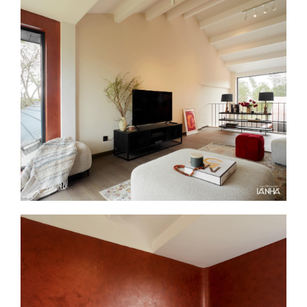
搜尋
熱門搜尋
太格AI報你知
隔音建材
ESG
碳足跡計算器
太格奧運五環
台灣綠建材