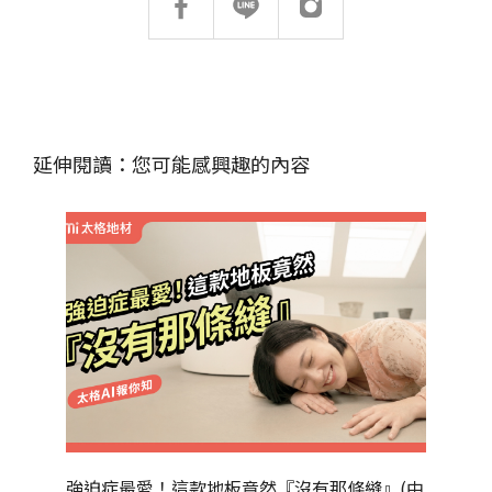
太格奧運五環
台灣綠建材
延伸閱讀：您可能感興趣的內容
強迫症最愛！這款地板竟然『沒有那條縫』(中
為什麼