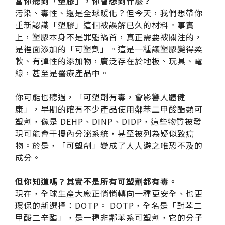
當你聽到「塑膠」，你會想到什麼？
伊格潛
碳足跡
AI
下載・影音
污染、毒性、還是全球暖化？但今天，我們想帶你
重新認識「塑膠」這個被誤解已久的材料。事實
SPC礦石
地面誌 Th
上，塑膠本身不是罪魁禍首，真正需要被關注的，
是裡面添加的「可塑劑」。這是一種讓塑膠變得柔
AI報你知Y
運動
軟、有彈性的添加物，廣泛存在於地板、玩具、電
線，甚至是醫療產品中。
歐洲實
你可能也聽過，「可塑劑有毒，會影響人體健
美國 LV
康」，早期的確有不少產品使用鄰苯二甲酸酯類可
塑劑，像是 DEHP、DINP、DIDP，這些物質被發
GTI裝
現可能會干擾內分泌系統，甚至被列為疑似致癌
物。於是，「可塑劑」變成了人人避之唯恐不及的
PVC南
成分。
PVC複
但你知道嗎？其實不是所有可塑劑都有毒。
現在，全球生產大廠正悄悄轉向一種更安全、也更
ESD 
環保的新選擇：DOTP。 DOTP，全名是「對苯二
甲酸二辛酯」，是一種非鄰苯系可塑劑，它的分子