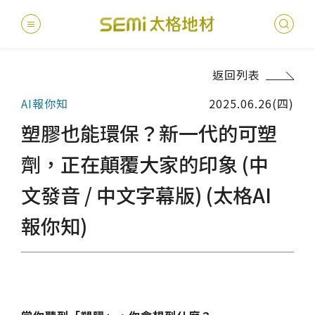
返回列表
最新消息
AI報你知
2025.06.26(四)
德國耐磨
建案
堅持
聯絡
產品
總
總
塑膠也能環保？新一代的可塑
產品總覽
PVC透
地坪設
醫療
主題
文化
影音
太格
劑，正在顛覆大家的印象 (中
健康・永續
文發音 / 中文字幕版) (太格AI
美國設計
台灣
商辦
產品
教育
企業
業績分類
報你知)
semi太
伊格疏
太格奧
學校
媒體
社會
服務優勢
PVC複
電子
sem
設計
隔音
關於我們
寬幅式橡
WELL/
飯店
太格