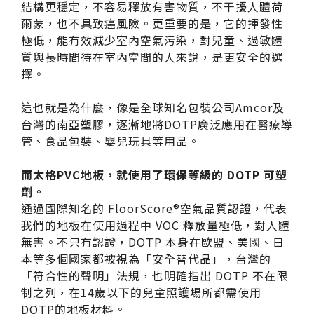
台化
結構更穩定，不容易釋放有害物質，不干擾人體荷
爾蒙，也不具致癌風險。更重要的是，它的揮發性
極低，能有效減少室內空氣污染，對兒童、過敏體
質與長時間待在室內空間的人來說，是更安全的選
擇。
這也就是為什麼，像是全球知名包裝公司Amcor及
台灣的南亞塑膠，逐漸地將DOTP廣泛應用在醫療導
管、食品包裝、嬰兒玩具等用品。
而太格PVC地板，就使用了環保等級的 DOTP 可塑
劑。
通過國際知名的 FloorScore®空氣品質認證，代表
我們的地板在使用過程中 VOC 釋放量極低，對人體
無害。不只有認證，DOTP 本身在歐盟、美國、日
本等多個國家都被視為「安全替代品」，台灣的
「符合性的聲明」法規，也明確指出 DOTP 不在限
制之列，在14歲以下的兒童照護場所都需使用
DOTP的地板材料。