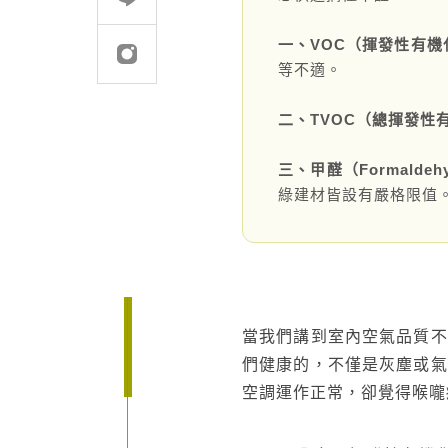
一、VOC（揮發性有機
建案．住宅
堅持品質
等不適。
醫療．生技
地坪設計提案
二、TVOC（總揮發性
商辦．商空
教育訓練
學校．運動
semi太格盃施工訓
三、甲醛（Formaldeh
綠建材皆設有嚴格限值
電子．廠房
飯店．餐廳
當我們講到室內空氣品質不
們健康的，不僅是灰塵或氣
空調運作正常，卻覺得喉嚨