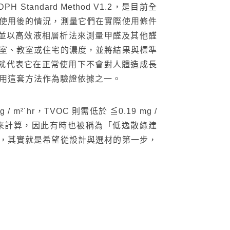
搜尋
andard Method V1.2，是目前全
使用後的情況，測量它們在實際使用條件
分，並以高效液相層析法來測量甲醛及其他醛
台灣綠建材
室、教室或住宅的濃度，並將結果與標準
值，就代表它在正常使用下不會對人體造成長
採用這套方法作為驗證依據之一。
˙hr，TVOC 則需低於 ≦0.19 mg /
物累加來計算，因此有時也被稱為「低逸散綠建
，其實就是希望從設計與選材的第一步，