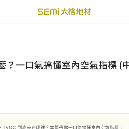
PVC透心卷材地板
美國設計方塊地毯
總
PVC複合卷材地板
寬幅式橡膠地板
台
麼？一口氣搞懂室內空氣指標 (中
SPC礦石卡扣地板
運動地板
隔
美國 LVT乙烯基地板
GTI裝甲速拼地板
碳
PVC複合塑膠地板
PVC導電地板
A
關於我們
下載・影音
、TVOC 到底差在哪裡？本篇帶你一口氣搞懂室內空氣指標：