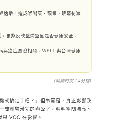
續逸散，造成喉嚨癢、頭暈、眼睛刺激
物質，更能反映整體空氣是否健康安全。
病與癌症風險相關。WELL 與台灣健康
FOLLOW US：
(閱讀時間：4分鐘)
機就搞定了吧？」但事實是，真正影響我
一間剛裝潢完的辦公室，明明空間漂亮、
 VOC 在影響。