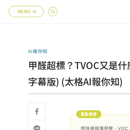
MENU
最新消息
產品總覽
總覽
德國耐磨木地板
AI報你知
主題活動
伊格疏水木地板
甲醛超標？TVOC又是什
產品分享
伊格潛水木地板
媒體報導
歐洲實木地板
字幕版) (太格AI報你知)
設計案例
PVC南亞透心地磚
太格生活
台化地毯
AI報你知
業績分類
服務優勢
想快速搞懂甲醛、VOC