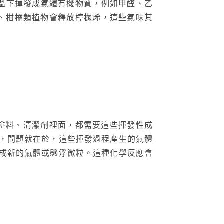
多會在室溫下揮發成氣體有機物質，例如甲醛、乙
烯、柑橘類植物會釋放檸檬烯，這些氣味其
、塗料、清潔劑裡面，都需要這些揮發性成
，問題就在於，這些揮發過程產生的氣體
成新的氣體或懸浮微粒。這種化學反應會