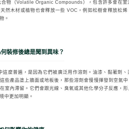
物（Volatile Organic Compounds），包含許
天然木材或植物也會釋放一些 VOC，例如松樹會釋放松
物。
為何裝修後總是聞到異味？
修中這麼普遍，是因為它們被廣泛用作溶劑。油漆、黏著劑
這些產品塗上牆面或地板後，那些溶劑會慢慢揮發到空氣中
在室內滯留。它們會跟光線、臭氧或其他化學分子反應，形
境中更加明顯。