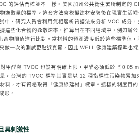
 的評估門檻並不一樣。美國加州公共衛生署所制定的 CDPH St
物逸散量的標準。這套方法會模擬建材安裝後在現實生活裡
在測試中，研究人員會利用氣相層析質譜法來分析 VOC 成
建材
ESG
碳足跡計算器
太格奧運五環
據這些化合物的逸散速率，推算出在不同場域中，例如辦公
VOC 化合物限值進行比對。當材料的預測濃度低於這些標準
只做一次的測試更貼近真實，因此 WELL 健康建築標準也
與 TVOC 也設有明確上限，甲醛必須低於 ≦0.05 mg / m²
一點是，台灣的 TVOC 標準其實是以 12 種指標性污染
材料，才有資格取得「健康綠建材」標章。這樣的制度目的
成形。
且具刺激性