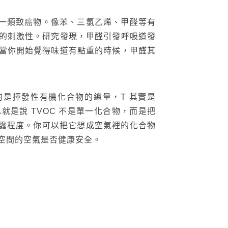
第一類致癌物。像苯、三氯乙烯、甲醛等有
的刺激性。研究發現，甲醛引發呼吸道發
當你開始覺得味道有點重的時候，甲醛其
指的是揮發性有機化合物的總量，T 其實是
機化合物。也就是說 TVOC 不是單一化合物，而是把
暴露程度。你可以把它想成空氣裡的化合物
個空間的空氣是否健康安全。