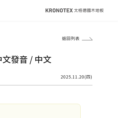
健康・永續
返回列表
覽
太格ESG
灣綠建材
太格奧運五環
文發音 / 中文
音建材
WELL/LEED認證
足跡計算器
地面誌 The Plane
2025.11.20(四)
I報你知YouTube