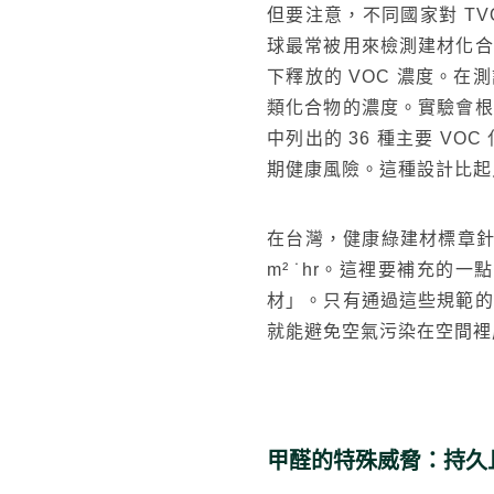
但要注意，不同國家對 TVOC
球最常被用來檢測建材化合
下釋放的 VOC 濃度。
太格AI報你知
隔音
熱門搜尋
類化合物的濃度。實驗會根
中列出的 36 種主要 
期健康風險。這種設計比起
在台灣，健康綠建材標章針對甲醛
m² ˙hr。這裡要補充的
材」。只有通過這些規範的
就能避免空氣污染在空間裡
甲醛的特殊威脅：持久