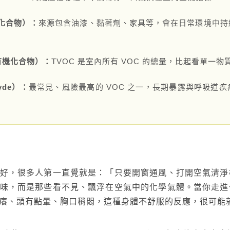
化合物）：
來源包含油漆、黏著劑、家具等，會在日常環境中持
聯絡太格
產品目錄
文化理念
影音分享
有機化合物）：
TVOC 是室內所有 VOC 的總量，比起看單一
企業日常
練
社會參與
yde）：
最常見、風險最高的 VOC 之一，長期暴露與呼吸道疾
。
semi夥伴
好，很多人第一直覺就是：「只要開窗通風、打開空氣清淨
味，而是那些看不見、飄浮在空氣中的化學氣體。當你走進
癢、頭有點暈、胸口稍悶，這種身體不舒服的反應，很可能就是