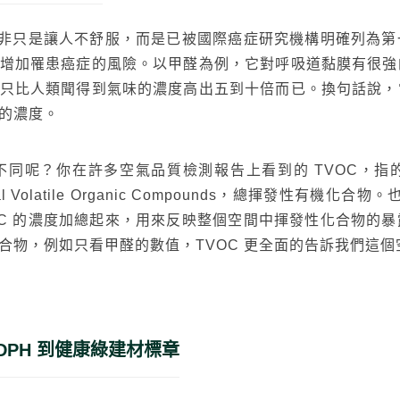
 並非只是讓人不舒服，而是已被國際癌症研究機構明確列為
增加罹患癌症的風險。以甲醛為例，它對呼吸道黏膜有很強
只比人類聞得到氣味的濃度高出五到十倍而已。換句話說，
的濃度。
有什麼不同呢？你在許多空氣品質檢測報告上看到的 TVOC，
otal Volatile Organic Compounds，總揮發性有
OC 的濃度加總起來，用來反映整個空間中揮發性化合物的
合物，例如只看甲醛的數值，TVOC 更全面的告訴我們這
搜尋
DPH 到健康綠建材標章