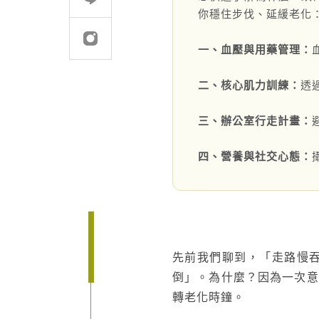
你穩住步伐、延緩老化
建案．住宅
堅持品質
一、血壓與用藥管理：
醫療．生技
地坪設計提案
二、核心肌力訓練：
透
商辦．商空
教育訓練
學校．運動
semi太格盃施工訓
三、辦公室行走計畫：
電子．廠房
四、營養與社交心態：
飯店．餐廳
先前我們聊到，「走路慢
倒」。為什麼？因為一次意
轉老化時鐘。