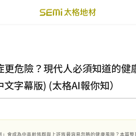
PVC透心卷材地板
美國設計方塊地毯
總
PVC複合卷材地板
寬幅式橡膠地板
台
癌症更危險？現代人必須知道的健
SPC礦石卡扣地板
運動地板
隔
美國 LVT乙烯基地板
GTI裝甲速拼地板
碳
中文字幕版) (太格AI報你知）
PVC複合塑膠地板
PVC導電地板
A
關於我們
下載・影音
倒」會成為中高齡族群與上班族最容易忽略的健康風險？本篇整