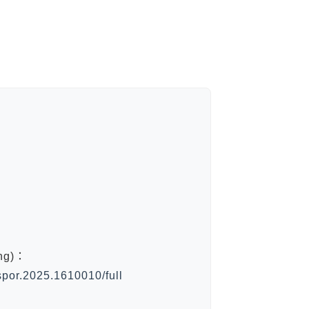
：
ng)：
fspor.2025.1610010/full