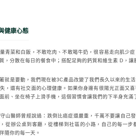
建材
ESG
碳足跡計算器
太格奧運五環
與健康心態
量青菜和白飯，不敢吃肉、不敢喝牛奶，很容易走向肌少症
質，分散在每日的餐食中；搭配足夠的鈣質和維生素 D，讓
著就是要動，我們現在被3C產品改變了我們長久以來的生
失，還有社交面的心理健康。如果你身邊有很陽光正面又喜
面前、坐在椅子上滑手機，這個習慣會讓我們的下半身充滿
守山醫師曾經說過：跌倒比癌症還嚴重，千萬不要讓自己發生
壯族，從辦公桌到客廳，從樓梯到社區的小路，自己的每一
伴隨你的每一天。