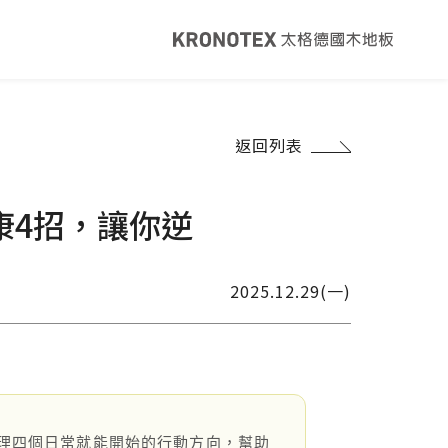
健康・永續
返回列表
覽
太格ESG
灣綠建材
太格奧運五環
康4招，讓你逆
音建材
WELL/LEED認證
足跡計算器
地面誌 The Plane
2025.12.29(一)
I報你知YouTube
理四個日常就能開始的行動方向，幫助