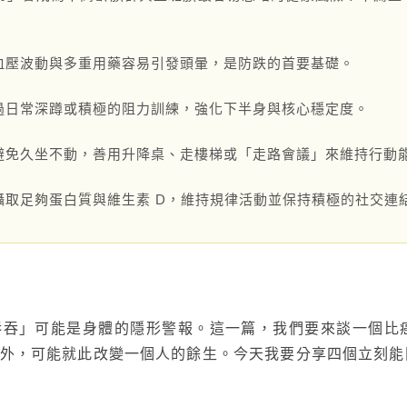
：
聯絡太格
產品目錄
血壓波動與多重用藥容易引發頭暈，是防跌的首要基礎。
文化理念
影音分享
過日常深蹲或積極的阻力訓練，強化下半身與核心穩定度。
企業日常
練
社會參與
避免久坐不動，善用升降桌、走樓梯或「走路會議」來維持行動
semi夥伴
攝取足夠蛋白質與維生素 D，維持規律活動並保持積極的社交連
吞吞」可能是身體的隱形警報。這一篇，我們要來談一個比
外，可能就此改變一個人的餘生。今天我要分享四個立刻能