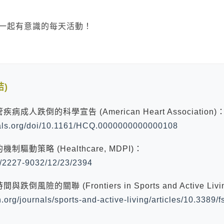
你一起有意識的每天活動！
結)
成人跌倒的科學宣告 (American Heart Association)
nals.org/doi/10.1161/HCQ.0000000000000108
驅動策略 (Healthcare, MDPI)：
m/2227-9032/12/23/2394
風險的關聯 (Frontiers in Sports and Active Livi
n.org/journals/sports-and-active-living/articles/10.3389/