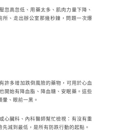
壓忽高忽低、用藥太多、肌肉力量下降、
廁所、走出辦公室那幾秒鐘，問題一次爆
為有許多增加跌倒風險的藥物，可用於心血
也開始有降血脂、降血糖、安眠藥。這些
頭暈、眼前一黑。
或心臟科、內科醫師幫忙檢視：有沒有重
險先減到最低，是所有防跌行動的起點。