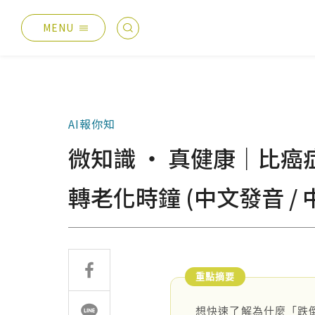
MENU
最新消息
產品總覽
總覽
德國耐磨木地板
AI報你知
主題活動
伊格疏水木地板
微知識 ‧ 真健康｜比
產品分享
伊格潛水木地板
媒體報導
歐洲實木地板
轉老化時鐘 (中文發音 / 
設計案例
PVC南亞透心地磚
太格生活
台化地毯
AI報你知
業績分類
服務優勢
想快速了解為什麼「跌