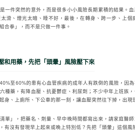
是一件突然的意外，而是很多小小風險長期累積的結果。血
板太滑、燈光太暗、睡不好，最後，在轉身、跨一步、上個
組合拳」，而不是只做一件事。
壓和用藥，先把「頭暈」風險壓下來
40%至60%的患有心血管疾病的成年人有跌倒的風險，因
六種藥，有降血壓、抗憂鬱症、利尿劑；不少中年上班族，
起身、上廁所、下公車的那一刻，讓血壓突然往下掉，出現
清單」，把藥名、劑量、早中晚時間都寫出來，請家庭醫師
，有沒有發現早上起來或晚上特別低？先把「頭暈」這個風