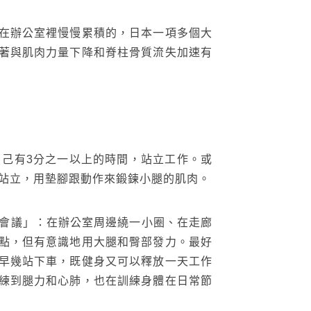
在辦公室裡慢慢累積的，日本一項多個大
著與肌肉力量下降和脊柱骨質流失加速有
自己有3分之一以上的時間，站立工作。或
身站立，用墊腳跟動作來鍛鍊小腿的肌肉。
路會議」：在辦公室周邊繞一小圈、在走廊
點，但有意識地用大腿和臀部發力。最好
早幾站下車，既健身又可以釋放一天工作
搜尋
練到腿力和心肺，也在訓練身體在日常節