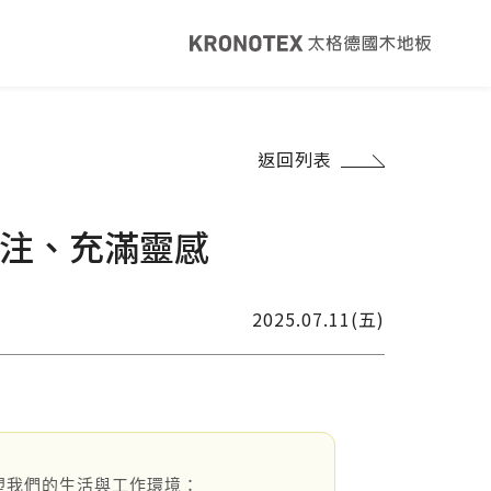
健康・永續
返回列表
覽
太格ESG
灣綠建材
太格奧運五環
專注、充滿靈感
音建材
WELL/LEED認證
足跡計算器
地面誌 The Plane
2025.07.11(五)
I報你知YouTube
塑我們的生活與工作環境：