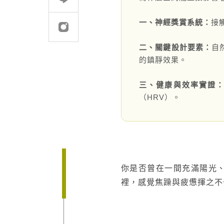
一、神經獎賞系統：
接
建案．住宅
堅持品質
醫療．生技
地坪設計提案
二、關鍵設計要素：
自
的鎮靜效果。
商辦．商空
教育訓練
學校．運動
semi太格盃施工訓
三、健康與效率實證
（HRV）。
電子．廠房
飯店．餐廳
你是否曾在一間充滿陽光
裡，感覺焦躁與疲憊揮之不去？