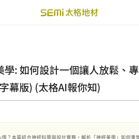
PVC透心卷材地板
美國設計方塊地毯
總
PVC複合卷材地板
寬幅式橡膠地板
台
美學: 如何設計一個讓人放鬆、
SPC礦石卡扣地板
運動地板
隔
美國 LVT乙烯基地板
GTI裝甲速拼地板
碳
字幕版) (太格AI報你知)
PVC複合塑膠地板
PVC導電地板
A
關於我們
下載・影音
心情？本篇結合神經科學與設計實務，解析「神經美學」如何重