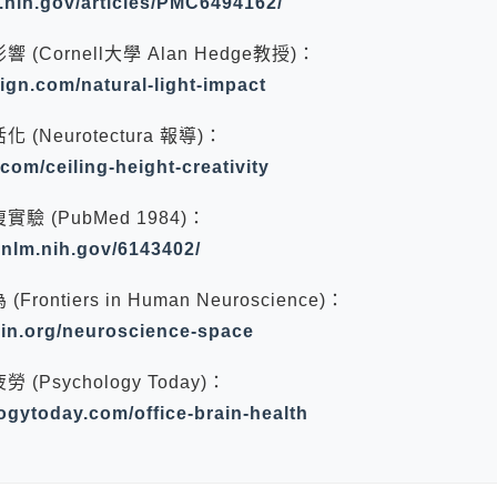
m.nih.gov/articles/PMC6494162/
(Cornell大學 Alan Hedge教授)：
ign.com/natural-light-impact
(Neurotectura 報導)：
.com/ceiling-height-creativity
 (PubMed 1984)：
.nlm.nih.gov/6143402/
ontiers in Human Neuroscience)：
rsin.org/neuroscience-space
Psychology Today)：
ogytoday.com/office-brain-health