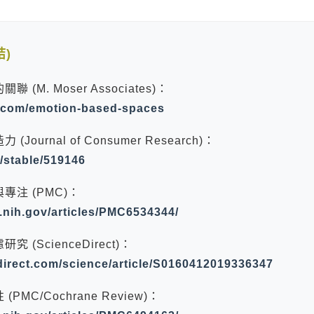
建材
ESG
碳足跡計算器
太格奧運五環
結)
(M. Moser Associates)：
.com/emotion-based-spaces
ournal of Consumer Research)：
g/stable/519146
專注 (PMC)：
m.nih.gov/articles/PMC6534344/
 (ScienceDirect)：
direct.com/science/article/S0160412019336347
MC/Cochrane Review)：