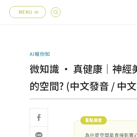
MENU
最新消息
產品總覽
總覽
德國耐磨木地板
AI報你知
主題活動
伊格疏水木地板
微知識 ‧ 真健康｜神經
產品分享
伊格潛水木地板
媒體報導
歐洲實木地板
的空間? (中文發音 / 中文
設計案例
PVC南亞透心地磚
太格生活
台化地毯
AI報你知
業績分類
服務優勢
為什麼空間能直接影響