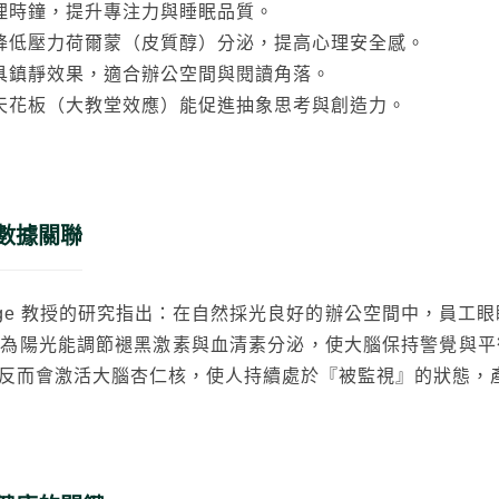
理時鐘，提升專注力與睡眠品質。
降低壓力荷爾蒙（皮質醇）分泌，提高心理安全感。
具鎮靜效果，適合辦公空間與閱讀角落。
天花板（大教堂效應）能促進抽象思考與創造力。
數據關聯
Hedge 教授的研究指出：在自然採光良好的辦公空間中，員工
因為陽光能調節褪黑激素與血清素分泌，使大腦保持警覺與
反而會激活大腦杏仁核，使人持續處於『被監視』的狀態，