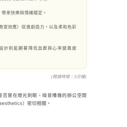
，帶來快樂與情緒穩定。
教堂效應）促進創造力，以及柔和色彩
自然設計則能顯著降低血壓與心率變異度
FOLLOW US：
(閱讀時間：3分鐘)
是否曾在燈光刺眼、噪音嘈雜的辦公空間
thetics）密切相關。