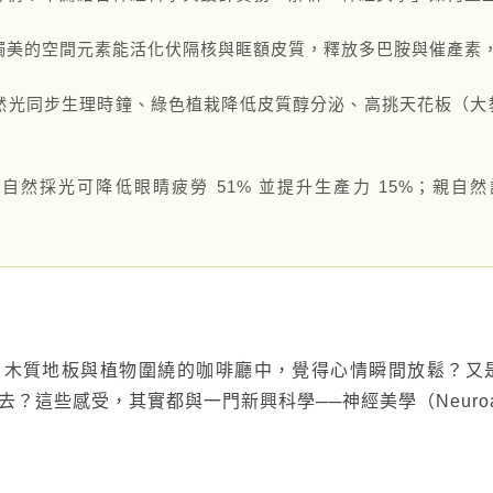
觸美的空間元素能活化伏隔核與眶額皮質，釋放多巴胺與催產素
聯絡太格
產品目錄
文化理念
影音分享
然光同步生理時鐘、綠色植栽降低皮質醇分泌、高挑天花板（大
企業日常
練
社會參與
：
自然採光可降低眼睛疲勞 51% 並提升生產力 15%；親
semi夥伴
、木質地板與植物圍繞的咖啡廳中，覺得心情瞬間放鬆？又
這些感受，其實都與一門新興科學──神經美學（Neuroaes