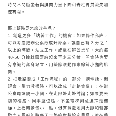
時間不間斷坐著與肌肉力量下降和脊柱骨質流失加
速有關。
那上班時要怎麼改善呢？
1. 創造更多「站著工作」的機會：如果條件允許，
可以考慮把辦公桌改成升降桌，讓自己有 3 分之 1
以上的時間，站立工作。或坐在辦公桌前，大約每
40-50 分鐘就需要站起來至少三分鐘，開會時也要
有意識的起身站立，用墊腳跟動作來鍛鍊小腿的肌
肉。
2. 把走路變成「工作流程」的一部分：講電話、開
短會、腦力激盪時，可以改成「走路會議」：在辦
公室周邊繞一小圈、在走廊邊走邊討論；如果要去
別的樓層、同事座位區，不坐電梯刻意選擇走樓
梯，上樓時步伐小一點，但有意識地用大腿和臀部
發力。最好能將每天走路的步數設定目標，並在手