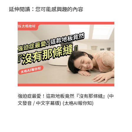
延伸閱讀：您可能感興趣的內容
強迫症最愛！這款地板竟然『沒有那條縫』(中
為什麼
文發音 / 中文字幕版) (太格AI報你知)
發音 / 