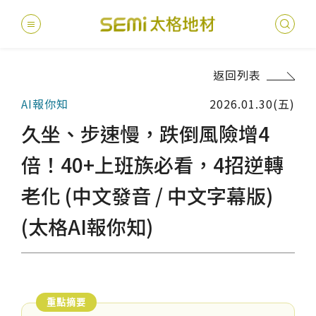
返回列表
最新消息
AI報你知
2026.01.30(五)
德國耐磨
建案
堅持
聯絡
產品
總
總
久坐、步速慢，跌倒風險增4
產品總覽
PVC透
地坪設
醫療
主題
文化
影音
太格
倍！40+上班族必看，4招逆轉
健康・永續
老化 (中文發音 / 中文字幕版)
美國設計
台灣
商辦
產品
教育
企業
業績分類
(太格AI報你知)
semi太
伊格疏
太格奧
學校
媒體
社會
服務優勢
PVC複
電子
sem
設計
隔音
關於我們
寬幅式橡
WELL/
飯店
太格