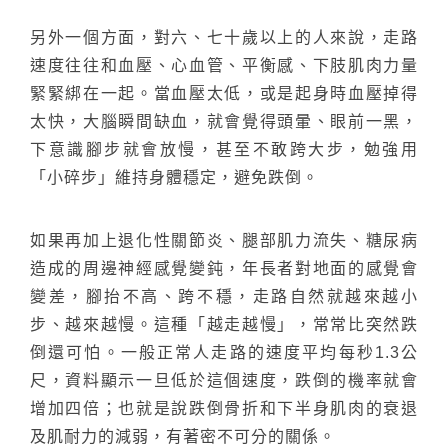
另外一個方面，對六、七十歲以上的人來說，走路
速度往往和血壓、心血管、平衡感、下肢肌肉力量
緊緊綁在一起。當血壓太低，或是起身時血壓掉得
太快，大腦瞬間缺血，就會覺得頭暈、眼前一黑，
下意識腳步就會放慢，甚至不敢跨大步，勉強用
「小碎步」維持身體穩定，避免跌倒。
如果再加上退化性關節炎、腿部肌力流失、糖尿病
造成的周邊神經感覺變鈍，年長者對地面的感覺會
變差，腳抬不高、跨不穩，走路自然就越來越小
步、越來越慢。這種「越走越慢」，常常比突然跌
倒還可怕。一般正常人走路的速度平均每秒1.3公
尺，資料顯示一旦低於這個速度，跌倒的機率就會
增加四倍；也就是說跌倒骨折和下半身肌肉的衰退
及肌耐力的減弱，有著密不可分的關係。