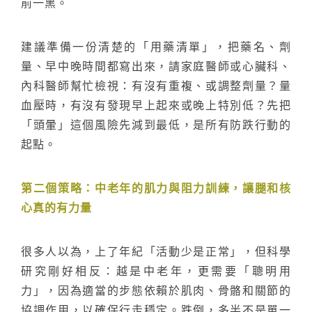
前一黑。
搜尋
建議準備一份清楚的「用藥清單」，把藥名、劑
熱門搜尋
太格AI報你知
隔音建材
量、早中晚時間都寫出來，請家庭醫師或心臟科、
內科醫師幫忙檢視：有沒有重複、或調整劑量？量
ESG
碳足跡計算器
血壓時，有沒有發現早上起來或晚上特別低？先把
太格奧運五環
台灣綠建材
「頭暈」這個風險先減到最低，是所有防跌行動的
起點。
第二個策略：中老年的肌力與阻力訓練，讓腿和核
心真的有力量
很多人以為，上了年紀「活動少是正常」，但科學
研究剛好相反：越是中老年，更需要「聰明用
力」，因為適當的步態依賴於肌肉、骨骼和關節的
協調作用，以確保行走穩定。跌倒，多半不是單一