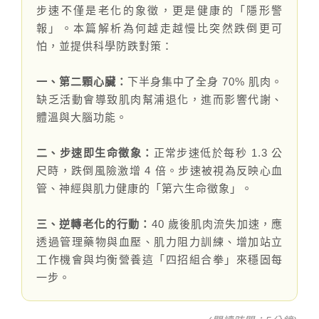
伊格潛
碳足跡
AI
步速不僅是老化的象徵，更是健康的「隱形警
下載・影音
報」。本篇解析為何越走越慢比突然跌倒更可
SPC礦石
地面誌 Th
怕，並提供科學防跌對策：
AI報你知Y
運動
一、第二顆心臟：
下半身集中了全身 70% 肌肉。
缺乏活動會導致肌肉幫浦退化，進而影響代謝、
歐洲實
體溫與大腦功能。
美國 LV
二、步速即生命徵象：
正常步速低於每秒 1.3 公
尺時，跌倒風險激增 4 倍。步速被視為反映心血
GTI裝
管、神經與肌力健康的「第六生命徵象」。
PVC南
三、逆轉老化的行動：
40 歲後肌肉流失加速，應
透過管理藥物與血壓、肌力阻力訓練、增加站立
PVC複
工作機會與均衡營養這「四招組合拳」來穩固每
一步。
ESD 