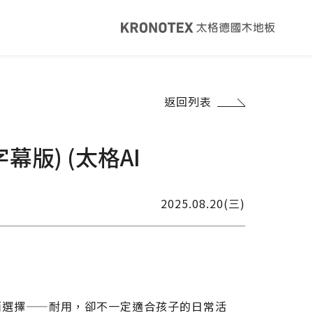
健康・永續
返回列表
覽
太格ESG
灣綠建材
太格奧運五環
版) (太格AI
音建材
WELL/LEED認證
足跡計算器
地面誌 The Plane
2025.08.20(三)
I報你知YouTube
面選擇——耐用，卻不一定適合孩子的日常活