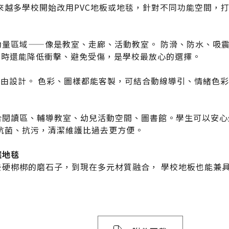
來越多學校開始改用PVC地板或地毯，針對不同功能空間，
聯絡太格
產品目錄
動量區域——像是教室、走廊、活動教室。 防滑、防水、吸
文化理念
影音分享
倒時還能降低衝擊、避免受傷，是學校最放心的選擇。
企業日常
自由設計。 色彩、圖樣都能客製，可結合動線導引、情緒色
練
社會參與
semi夥伴
合閱讀區、輔導教室、幼兒活動空間、圖書館。學生可以安心
、抗菌、抗污，清潔維護比過去更方便。
選地毯
硬梆梆的磨石子，到現在多元材質融合， 學校地板也能兼具
搜尋