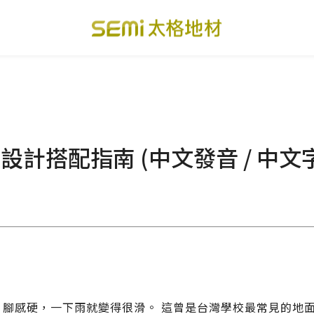
PVC透心卷材地板
美國設計方塊地毯
總
PVC複合卷材地板
寬幅式橡膠地板
台
搭配指南 (中文發音 / 中文字幕
SPC礦石卡扣地板
運動地板
隔
美國 LVT乙烯基地板
GTI裝甲速拼地板
碳
PVC複合塑膠地板
PVC導電地板
A
、腳感硬，一下雨就變得很滑。 這曾是台灣學校最常見的地
關於我們
下載・影音