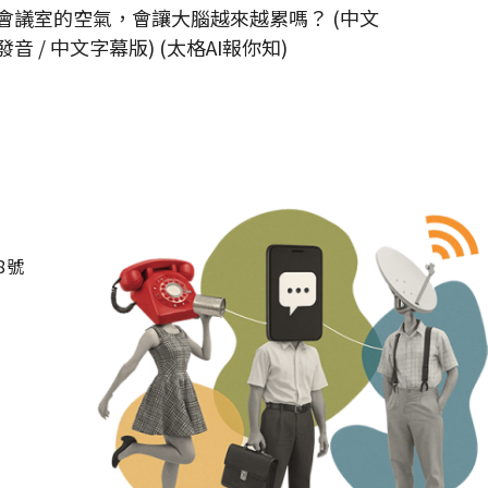
會議室的空氣，會讓大腦越來越累嗎？ (中文
員工為
發音 / 中文字幕版) (太格AI報你知)
板 (中
8號