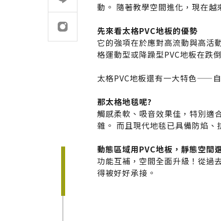
動。 隨著教學空間進化，現在越
建案．住宅
堅持品質
先來看太格PVC地板的優勢
它的強項在於應對高流動與高活
醫療．生技
地坪設計提案
格運動型或降躁型PVC地板在跌
商辦．商空
教育訓練
太格PVC地板還有一大特色——
學校．運動
semi太格盃施工訓
電子．廠房
那太格地毯呢?
觸感柔軟、吸音效果佳，特別適
飯店．餐廳
雜。 而且現代地毯已具備防焰
動態區域用PVC地板，靜態空間
功能互補，空間全面升級！從過去
得被好好承接。