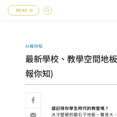
MENU
最新消息
產品總覽
總覽
德國耐磨木地板
AI報你知
主題活動
伊格疏水木地板
最新學校、教學空間地板設計
產品分享
伊格潛水木地板
媒體報導
歐洲實木地板
報你知)
設計案例
PVC南亞透心地磚
太格生活
台化地毯
AI報你知
還記得你學生時代的教室嗎？
冰冷堅硬的磨石子地板，聲音大
業績分類
服務優勢