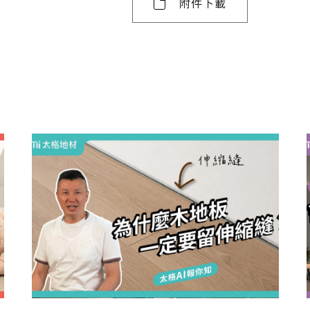
附件下載
建材
ESG
碳足跡計算器
太格奧運五環