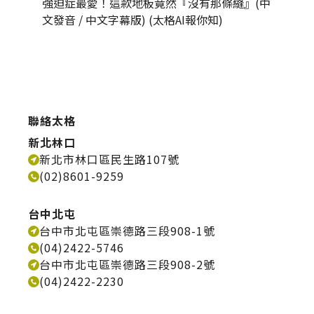
強迫症最愛！這款地板竟然『沒有那條縫』(中
為什麼
文發音 / 中文字幕版) (太格AI報你知)
發音 / 
聯絡太格
新北林口
新北市林口區民生路107號
(02)8601-9259
台中北屯
台中市北屯區崇德路三段908-1號
(04)2422-5746
台中市北屯區崇德路三段908-2號
(04)2422-2230