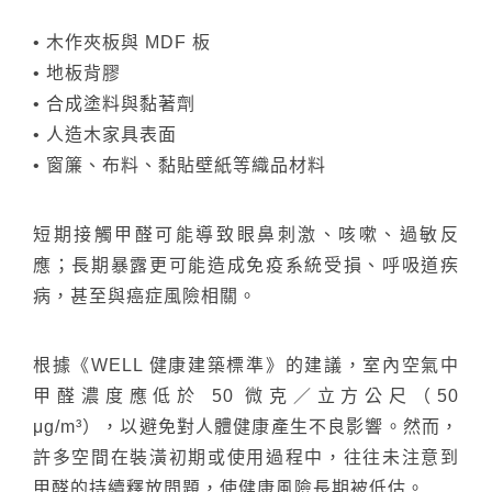
• 木作夾板與 MDF 板
• 地板背膠
• 合成塗料與黏著劑
• 人造木家具表面
• 窗簾、布料、黏貼壁紙等織品材料
短期接觸甲醛可能導致眼鼻刺激、咳嗽、過敏反
應；長期暴露更可能造成免疫系統受損、呼吸道疾
病，甚至與癌症風險相關。
根據《WELL 健康建築標準》的建議，室內空氣中
甲醛濃度應低於 50 微克／立方公尺（50
μg/m³），以避免對人體健康產生不良影響。然而，
許多空間在裝潢初期或使用過程中，往往未注意到
甲醛的持續釋放問題，使健康風險長期被低估。