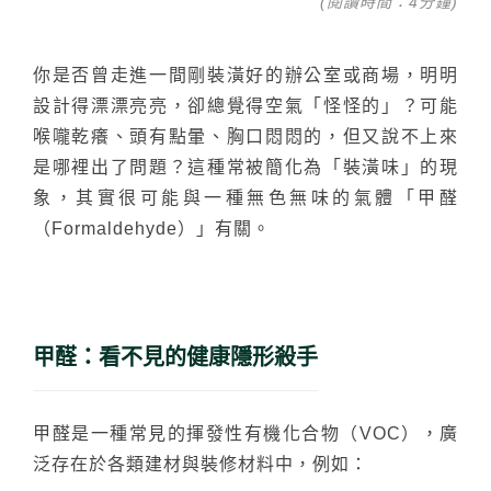
台化
(閱讀時間：4分鐘)
你是否曾走進一間剛裝潢好的辦公室或商場，明明
設計得漂漂亮亮，卻總覺得空氣「怪怪的」？可能
喉嚨乾癢、頭有點暈、胸口悶悶的，但又說不上來
是哪裡出了問題？這種常被簡化為「裝潢味」的現
象，其實很可能與一種無色無味的氣體「甲醛
（Formaldehyde）」有關。
甲醛：看不見的健康隱形殺手
甲醛是一種常見的揮發性有機化合物（VOC），廣
泛存在於各類建材與裝修材料中，例如：