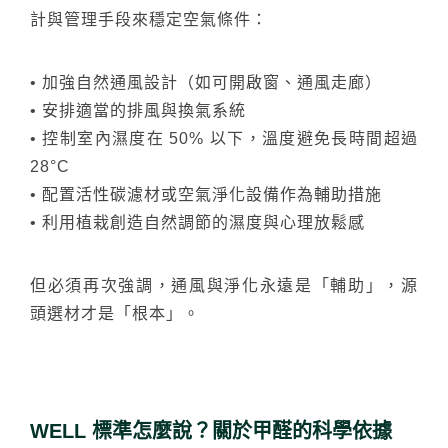
計與管理手段來穩定空氣條件：
搜尋
• 加強自然通風設計（如可開啟窗、通風走廊）
• 安排適當的排風與換氣系統
• 控制室內濕度在 50% 以下，溫度避免長時間超過
熱門搜尋
太格AI報你知
隔音建材
28°C
ESG
碳足跡計算器
• 配置活性碳濾材或空氣淨化設備作為輔助措施
• 利用植栽創造自然調節的濕度與心理放鬆感
太格奧運五環
台灣綠建材
但必須再次強調，通風與淨化永遠是「輔助」，源
頭選材才是「根本」。
WELL 標準怎麼說？關於甲醛的科學依據