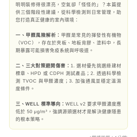
伊格潛
碳足跡
AI
明明裝修得很漂亮，空氣卻「怪怪的」？本篇提
下載・影音
供三個階段性建議，從科學檢測到日常管理，助
SPC礦石
地面誌 Th
您打造真正健康的室內環境：
AI報你知Y
運動
一、甲醛風險解析：
甲醛是常見的揮發性有機物
（VOC），存在於夾板、地板背膠、塗料中，長
歐洲實
期暴露可能損害免疫系統與呼吸道。
美國 LV
二、三大對策避開傷害：
1. 選材優先挑選綠建材
標章、HPD 或 CDPH 測試產品；2. 透過科學檢
GTI裝
測 TVOC 與甲醛濃度；3. 加強通風並穩定溫濕
度條件。
PVC南
三、WELL 標準導向：
WELL v2 要求甲醛濃度應
PVC複
低於 50 μg/m³，強調源頭選材才是解決健康隱患
的根本策略。
ESD 