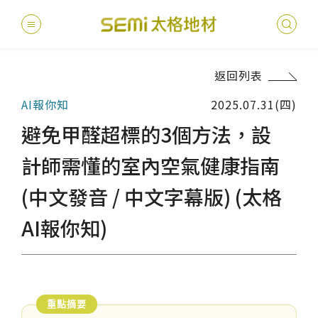
返回列表
最新消息
AI報你知
2025.07.31(四)
德國耐磨
建案
堅持
聯絡
產品
總
總
避免甲醛超標的3個方法，設
產品總覽
PVC透
地坪設
醫療
主題
文化
影音
太格
計師需懂的室內空氣健康指南
健康・永續
(中文發音 / 中文字幕版) (太格
美國設計
台灣
商辦
產品
教育
企業
業績分類
AI報你知)
semi太
伊格疏
太格奧
學校
媒體
社會
服務優勢
PVC複
電子
sem
設計
隔音
關於我們
寬幅式橡
WELL/
飯店
太格