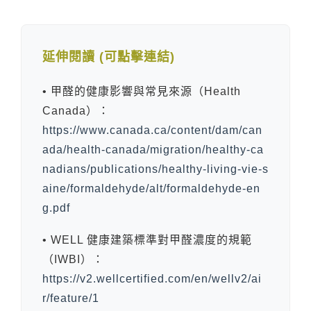
延伸閱讀 (可點擊連結)
• 甲醛的健康影響與常見來源（Health
Canada）：
https://www.canada.ca/content/dam/can
ada/health-canada/migration/healthy-ca
nadians/publications/healthy-living-vie-s
aine/formaldehyde/alt/formaldehyde-en
g.pdf
• WELL 健康建築標準對甲醛濃度的規範
（IWBI）：
https://v2.wellcertified.com/en/wellv2/ai
r/feature/1