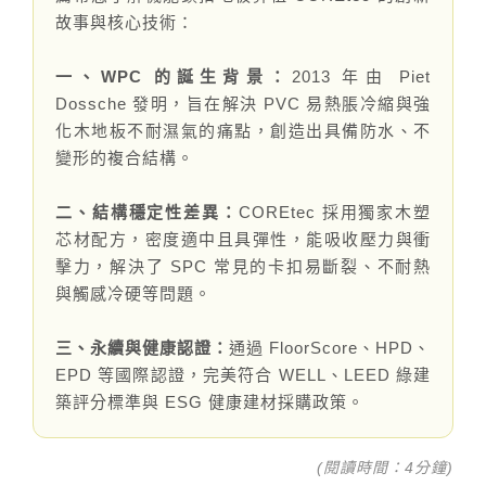
伊格潛
碳足跡
AI
下載・影音
故事與核心技術：
SPC礦石
地面誌 Th
一、WPC 的誕生背景：
2013 年由 Piet
Dossche 發明，旨在解決 PVC 易熱脹冷縮與強
AI報你知Y
運動
化木地板不耐濕氣的痛點，創造出具備防水、不
變形的複合結構。
歐洲實
二、結構穩定性差異：
COREtec 採用獨家木塑
美國 LV
芯材配方，密度適中且具彈性，能吸收壓力與衝
擊力，解決了 SPC 常見的卡扣易斷裂、不耐熱
GTI裝
與觸感冷硬等問題。
PVC南
三、永續與健康認證：
通過 FloorScore、HPD、
EPD 等國際認證，完美符合 WELL、LEED 綠建
PVC複
築評分標準與 ESG 健康建材採購政策。
ESD 
(閱讀時間：4分鐘)