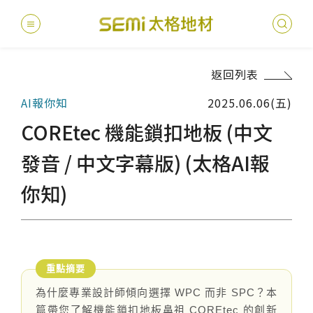
返回列表
最新消息
AI報你知
2025.06.06(五)
德國耐磨
建案
堅持
聯絡
產品
總
總
COREtec 機能鎖扣地板 (中文
產品總覽
PVC透
地坪設
醫療
主題
文化
影音
太格
發音 / 中文字幕版) (太格AI報
健康・永續
你知)
美國設計
台灣
商辦
產品
教育
企業
業績分類
semi太
伊格疏
太格奧
學校
媒體
社會
服務優勢
PVC複
電子
sem
設計
隔音
關於我們
寬幅式橡
WELL/
飯店
太格
為什麼專業設計師傾向選擇 WPC 而非 SPC？本
篇帶您了解機能鎖扣地板鼻祖 COREtec 的創新