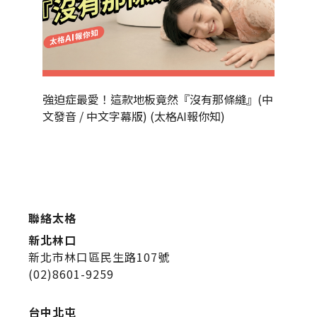
強迫症最愛！這款地板竟然『沒有那條縫』(中
為什麼
文發音 / 中文字幕版) (太格AI報你知)
發音 / 
聯絡太格
新北林口
新北市林口區民生路107號
(02)8601-9259
台中北屯