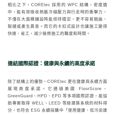
搜尋
相比之下，COREtec 採用的 WPC 結構，密度適
中，能有效吸收熱脹冷縮壓力與行走時的衝擊力，
不僅在大面積鋪設時能保持穩定，更不容易翹曲、
裂縫或產生異音。而它的卡扣式設計也讓施工變得
快速、省工，減少裝修施工的難度和時間。
搜尋
熱門搜尋
太格AI報你知
隔音建材
連結國際認證：健康與永續的高度承諾
ESG
碳足跡計算器
太格奧運五環
台灣綠建材
除了結構上的優勢，COREtec 更在健康與永續方面
展現高度承諾。它通過美國 FloorScore、
GreenGuard、HPD、EPD 等多項國際認證，能協
助專案取得 WELL、LEED 等綠建築系統的材料得
分，也符合 ESG 永續採購中「使用健康、低污染建