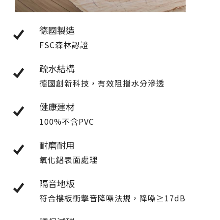
台化
德國製造
FSC森林認證
疏水結構
德國創新科技，有效阻擋水分滲透
健康建材
100%不含PVC
耐磨耐用
氧化鋁表面處理
隔音地板
符合樓板衝擊音降噪法規，降噪≥17dB