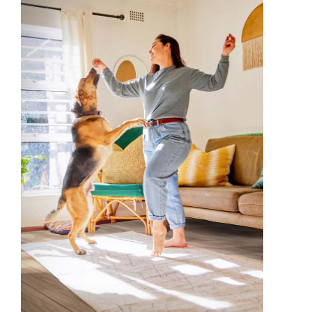
伊格潛
碳足跡
AI
下載・影音
SPC礦石
地面誌 Th
AI報你知Y
運動
歐洲實
美國 LV
GTI裝
PVC南
PVC複
ESD 