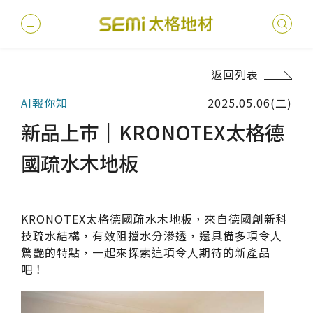
返回列表
最新消息
AI報你知
2025.05.06(二)
德國耐磨
建案
堅持
聯絡
產品
總
總
新品上巿｜KRONOTEX太格德
產品總覽
PVC透
地坪設
醫療
主題
文化
影音
太格
國疏水木地板
健康・永續
美國設計
台灣
商辦
產品
教育
企業
業績分類
KRONOTEX太格德國疏水木地板，來自德國創新科
semi太
伊格疏
太格奧
學校
媒體
社會
技疏水結構，有效阻擋水分滲透，還具備多項令人
服務優勢
驚艷的特點，一起來探索這項令人期待的新產品
PVC複
電子
sem
設計
隔音
吧！
關於我們
寬幅式橡
WELL/
飯店
太格