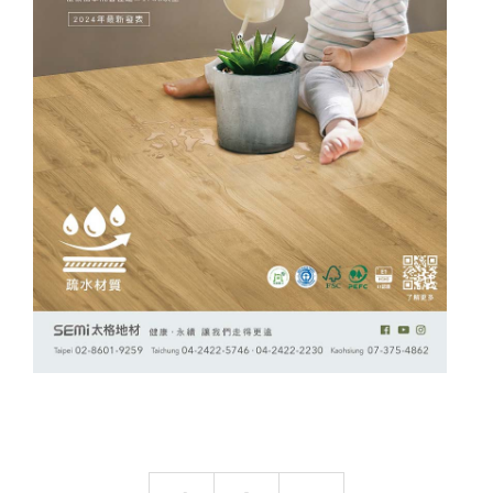
搜尋
熱門搜尋
太格AI報你知
隔音建材
ESG
碳足跡計算器
太格奧運五環
台灣綠建材