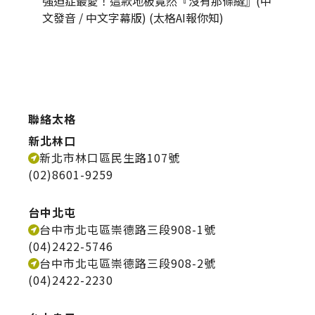
強迫症最愛！這款地板竟然『沒有那條縫』(中
為什麼
文發音 / 中文字幕版) (太格AI報你知)
發音 / 
聯絡太格
新北林口
新北市林口區民生路107號
(02)8601-9259
台中北屯
台中市北屯區崇德路三段908-1號
(04)2422-5746
台中市北屯區崇德路三段908-2號
(04)2422-2230