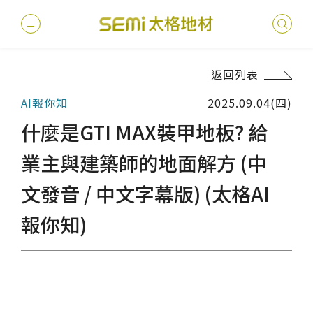
返回列表
最新消息
AI報你知
2025.09.04(四)
德國耐磨
建案
堅持
聯絡
產品
總
總
什麼是GTI MAX裝甲地板? 給
產品總覽
PVC透
地坪設
醫療
主題
文化
影音
太格
業主與建築師的地面解方 (中
健康・永續
文發音 / 中文字幕版) (太格AI
美國設計
台灣
商辦
產品
教育
企業
業績分類
報你知)
semi太
伊格疏
太格奧
學校
媒體
社會
服務優勢
PVC複
電子
sem
設計
隔音
關於我們
寬幅式橡
WELL/
飯店
太格