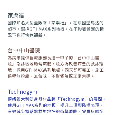
家樂福
國際知名大型量販店「家樂福」，在法國聖馬洛的
超市，選擇GTI MAX系列地板，在不影響營運的情
況下進行快速翻新。
台中中山醫院
搜尋
為病患提供醫療服務長達一甲子的「台中中山醫
院」急診區域時常滿載，院方為改善病患的就診環
境，採用GTI MAX系列地板，四天即可完工，施工
過程無粉塵、無氣味，不影響院區正常營運。
Technogym
搜尋
頂級義大利健身器材品牌「Technogym」的展間，
使用GTI MAX系列的地板，提升止滑與降噪表現，
有效減少掉落器材對地坪的衝擊痕跡，會員反應場
熱門搜尋
太格AI報你知
隔音建材