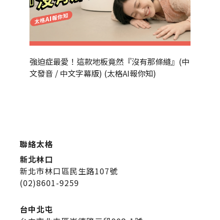
強迫症最愛！這款地板竟然『沒有那條縫』(中
為什麼
文發音 / 中文字幕版) (太格AI報你知)
發音 / 
聯絡太格
新北林口
新北市林口區民生路107號
(02)8601-9259
台中北屯