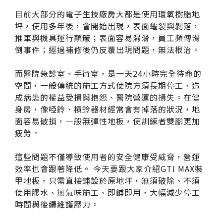
伊格潛
碳足跡
AI
下載・影音
目前大部分的電子生技廠房大都是使用環氧樹脂地
坪，使用多年後，會開始出現，表面龜裂與剝落，
SPC礦石
地面誌 Th
推車與機具運行顛簸；表面容易濕滑，員工頻傳滑
倒事件；經過補修後仍反覆出現問題，無法根治。
AI報你知Y
運動
而醫院急診室、手術室，是一天24小時完全待命的
歐洲實
空間，一般傳統的施工方式使院方須長期停工、造
成病患的權益受損與抱怨、醫院營運的損失。在健
美國 LV
身房，像啞鈴、槓鈴器材經常會有掉落的狀況，地
面容易破損，一般無彈性地板，使訓練者雙腳更加
GTI裝
疲勞。
PVC南
這些問題不僅導致使用者的安全健康受威脅，營運
效率也會跟著降低。 今天要跟大家介紹GTI MAX裝
PVC複
甲地板，只需直接鋪設於原地坪，無須破除、不須
使用膠水、無氣味施工、即鋪即用，大幅減少停工
PVC
時間與後續維護壓力。