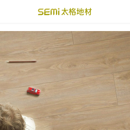
PVC透心卷材地板
美國設計方塊地毯
總
PVC複合卷材地板
寬幅式橡膠地板
台
SPC礦石卡扣地板
運動地板
隔
美國 LVT乙烯基地板
GTI裝甲速拼地板
碳
PVC複合塑膠地板
PVC導電地板
A
關於我們
下載・影音