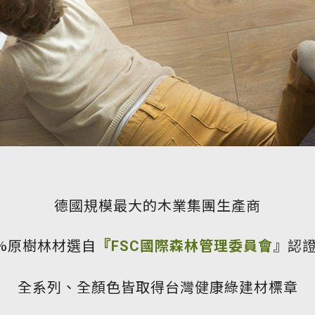
聯絡太格
產品目錄
文化理念
影音分享
企業日常
練
社會參與
semi夥伴
德國規模最大的木業集團生產商
0%原樹林材選自
國際森林管理委員會
』認
『FSC
全系列、全顏色皆取得台灣健康綠建材標章