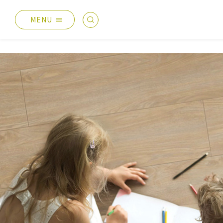
MENU
最新消息
產品總覽
總覽
德國耐磨木地板
主題活動
伊格疏水木地板
產品分享
伊格潛水木地板
媒體報導
歐洲實木地板
設計案例
PVC南亞透心地磚
太格生活
台化地毯
AI報你知
業績分類
服務優勢