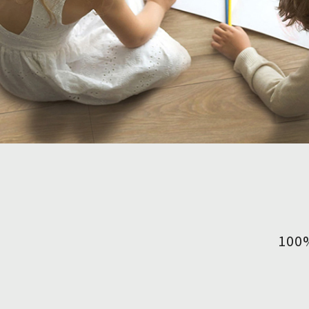
建案．住宅
堅持品質
醫療．生技
地坪設計提案
商辦．商空
教育訓練
學校．運動
semi太格盃施工訓
電子．廠房
飯店．餐廳
10