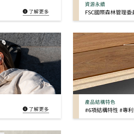
資源永續
了解更多
FSC國際森林管理委
建材
ESG
碳足跡計算器
太格奧運五環
產品結構特色
了解更多
#6項結構特性 #專