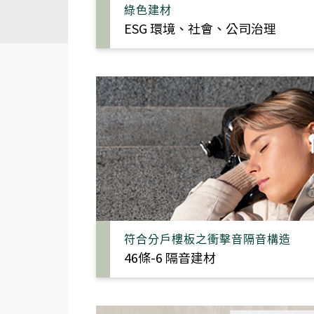
綠色建材
ESG 環境、社會、公司治理
太格AI報你知
隔音
熱門搜尋
符合分戶樓板之衝擊音隔音構造
46條-6 隔音建材