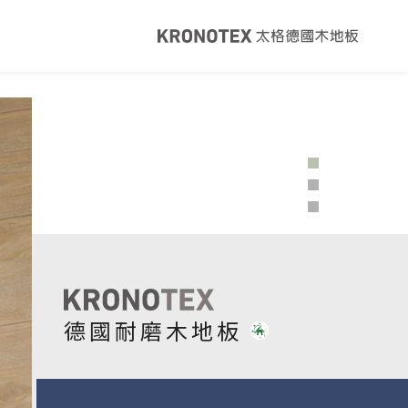
健康・永續
覽
太格ESG
灣綠建材
太格奧運五環
音建材
WELL/LEED認證
足跡計算器
地面誌 The Plane
I報你知YouTube
德國耐磨木地板