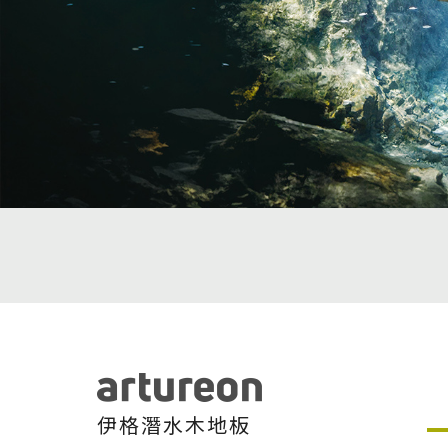
建案．住宅
堅持品質
醫療．生技
地坪設計提案
商辦．商空
教育訓練
學校．運動
semi太格盃施工訓
電子．廠房
飯店．餐廳
伊格潛水木地板