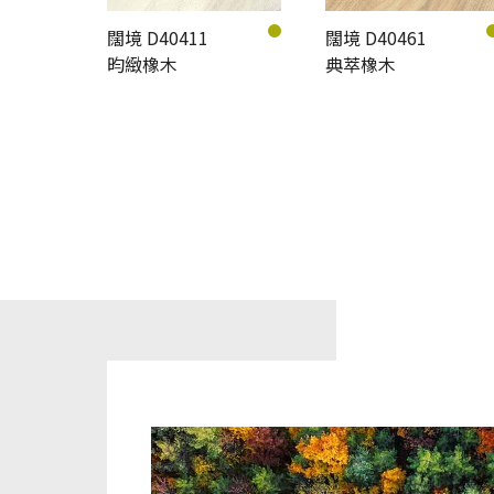
闊境 D40411
闊境 D40461
昀緻橡木
典萃橡木