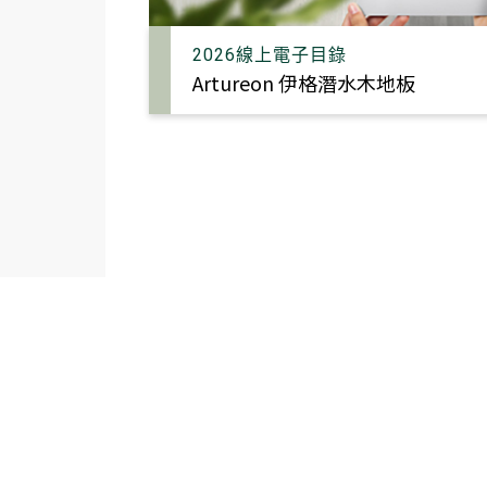
2026線上電子目錄
太格AI報你知
隔音
Artureon 伊格潛水木地板
熱門搜尋