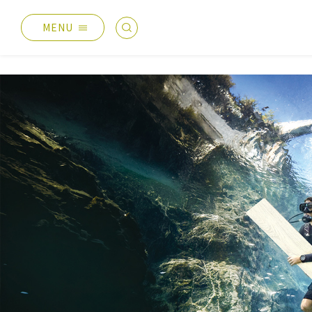
MENU
最新消息
產品總覽
總覽
德國耐磨木地板
主題活動
伊格疏水木地板
產品分享
伊格潛水木地板
媒體報導
歐洲實木地板
設計案例
PVC南亞透心地磚
太格生活
台化地毯
AI報你知
業績分類
服務優勢