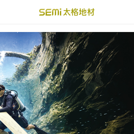
PVC透心卷材地板
美國設計方塊地毯
總
PVC複合卷材地板
寬幅式橡膠地板
台
SPC礦石卡扣地板
運動地板
隔
美國 LVT乙烯基地板
GTI裝甲速拼地板
碳
PVC複合塑膠地板
PVC導電地板
A
關於我們
下載・影音