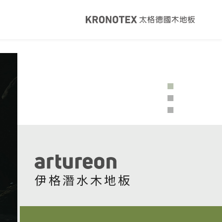
健康・永續
覽
太格ESG
灣綠建材
太格奧運五環
音建材
WELL/LEED認證
足跡計算器
地面誌 The Plane
I報你知YouTube
伊格潛水木地板