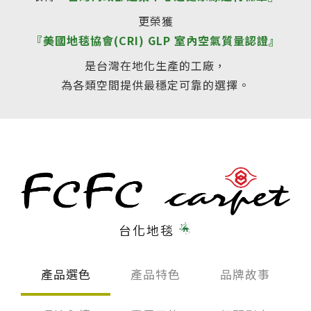
伊格潛
碳足跡
AI
下載・影音
更榮獲
『美國地毯協會(CRI) GLP 室內空氣質量認證』
SPC礦石
地面誌 Th
是台灣在地化生產的工廠，
AI報你知Y
運動
為各類空間提供最穩定可靠的選擇。
歐洲實
美國 LV
GTI裝
PVC南
台化地毯
PVC複
產品選色
產品特色
品牌故事
ESD 