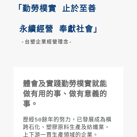
「勤勞樸實 止於至善

熱門搜尋
太格AI報你知
隔音建材
 永續經營 奉獻社會」
ESG
碳足跡計算器
  -台塑企業經營理念-
太格奧運五環
台灣綠建材
體會及實踐勤勞樸實就能
做有用的事、做有意義的
事。
歷經50餘年的努力，已發展成為橫
跨石化、塑膠原料生產及紡纖業，
上下游一貫生產領域的企業。