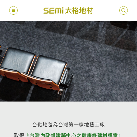
最新消息
德國耐磨
建案
堅持
聯絡
產品
總
總
產品總覽
PVC透
地坪設
醫療
主題
文化
影音
太格
健康・永續
美國設計
台灣
商辦
產品
教育
企業
業績分類
semi太
伊格疏
太格奧
學校
媒體
社會
服務優勢
PVC複
電子
sem
設計
隔音
台化地毯為台灣第一家地毯工廠
關於我們
寬幅式橡
WELL/
飯店
太格
取得
『台灣內政部建築中心之健康綠建材標章』