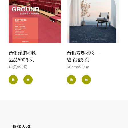
台化滿鋪地毯—
台化方塊地毯—
晶晶500系列
磐朵拉系列
12尺x90尺
50cmx50cm
聯絡太格