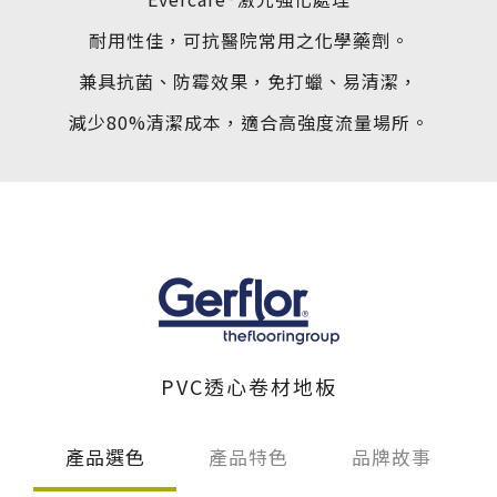
伊格潛
碳足跡
AI
下載・影音
耐用性佳，可抗醫院常用之化學藥劑。
SPC礦石
地面誌 Th
兼具抗菌、防霉效果，免打蠟、易清潔，
減少80%清潔成本，適合高強度流量場所。
AI報你知Y
運動
歐洲實
美國 LV
GTI裝
PVC南
PVC透心卷材地板
PVC複
ESD 
產品選色
產品特色
品牌故事