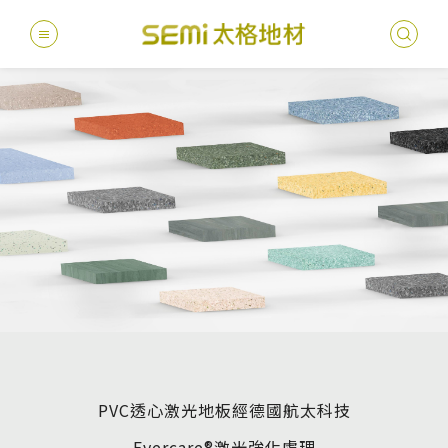
最新消息
德國耐磨
建案
堅持
聯絡
產品
總
總
產品總覽
PVC透
地坪設
醫療
主題
文化
影音
太格
健康・永續
美國設計
台灣
商辦
產品
教育
企業
業績分類
semi太
伊格疏
太格奧
學校
媒體
社會
服務優勢
PVC複
電子
sem
設計
隔音
PVC透心激光地板經德國航太科技
關於我們
寬幅式橡
WELL/
飯店
太格
Evercare®激光強化處理