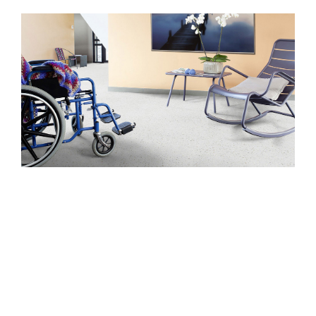
搜尋
搜尋
熱門搜尋
太格AI報你知
隔音建材
ESG
碳足跡計算器
太格奧運五環
台灣綠建材