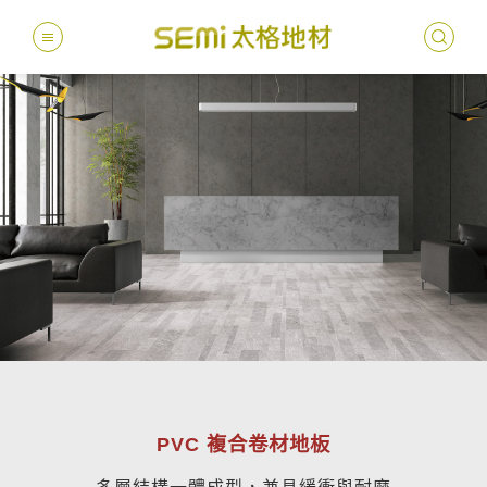
最新消息
德國耐磨
建案
堅持
聯絡
產品
總
總
產品總覽
PVC透
地坪設
醫療
主題
文化
影音
太格
健康・永續
美國設計
台灣
商辦
產品
教育
企業
業績分類
semi太
伊格疏
太格奧
學校
媒體
社會
服務優勢
PVC複
電子
sem
設計
隔音
PVC 複合卷材地板
關於我們
寬幅式橡
WELL/
飯店
太格