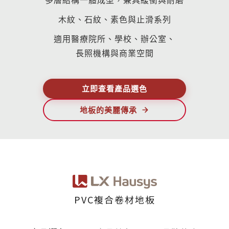
多層結構一體成型，
兼具緩衝與耐磨
伊格潛
碳足跡
AI
下載・影音
木紋、石紋、素色與止滑系列
SPC礦石
地面誌 Th
適用醫療院所、學校、辦公室、
長照機構與商業空間
AI報你知Y
運動
歐洲實
立即查看產品選色
美國 LV
地板的美麗傳承
GTI裝
PVC南
PVC複
PVC複合卷材地板
ESD 