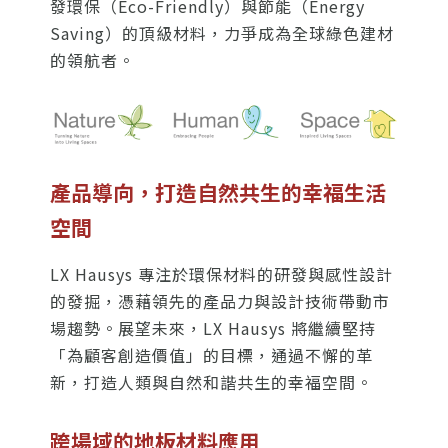
發環保（Eco-Friendly）與節能（Energy
搜尋
Saving）的頂級材料，力爭成為全球綠色建材
的領航者。
熱門搜尋
太格AI報你知
隔音建材
ESG
碳足跡計算器
太格奧運五環
台灣綠建材
產品導向，打造自然共生的幸福生活
空間
LX Hausys 專注於環保材料的研發與感性設計
的發掘，憑藉領先的產品力與設計技術帶動市
場趨勢。展望未來，LX Hausys 將繼續堅持
「為顧客創造價值」的目標，通過不懈的革
新，打造人類與自然和諧共生的幸福空間。
跨場域的地板材料應用