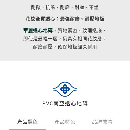
伊格潛
碳足跡
AI
下載・影音
耐酸 · 抗鹼 · 耐磨 · 耐壓 · 不燃
SPC礦石
地面誌 Th
花紋全質透心：最強耐磨、耐壓地板
華麗透心地磚
，質地緊密、紋理透底，
AI報你知Y
運動
即使是最裡一層，仍具有相同花紋層。
歐洲實
耐磨耐壓，確保地板經久耐用
美國 LV
GTI裝
PVC南
PVC複
PVC南亞透心地磚
ESD 
產品選色
產品特色
品牌故事