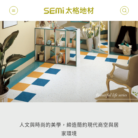
最新消息
德國耐磨
建案
堅持
聯絡
產品
總
總
產品總覽
PVC透
地坪設
醫療
主題
文化
影音
太格
健康・永續
美國設計
台灣
商辦
產品
教育
企業
業績分類
semi太
伊格疏
太格奧
學校
媒體
社會
服務優勢
PVC複
電子
sem
設計
隔音
人文與時尚的美學，締造簡約現代商空與居
關於我們
寬幅式橡
WELL/
飯店
太格
家環境