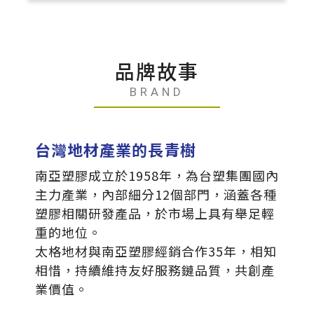
品牌故事
BRAND
台灣地材產業的長青樹
搜尋
南亞塑膠成立於1958年，為台塑集團國內
主力產業，內部細分12個部門，涵蓋各種
塑膠相關研發產品，於市場上具有舉足輕
重的地位。
太格地材與南亞塑膠經銷合作35年，相知
搜尋
相惜，持續維持友好服務鏈品質，共創產
業價值。
熱門搜尋
太格AI報你知
隔音建材