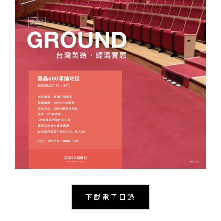
伊格潛
碳足跡
AI
下載・影音
SPC礦石
地面誌 Th
AI報你知Y
運動
歐洲實
美國 LV
GTI裝
PVC南
林口 New Taipei City
PVC複
新北市林口區民生路107號
TEL：
(02)8601-9259
ESD 
下載電子目錄
搜尋