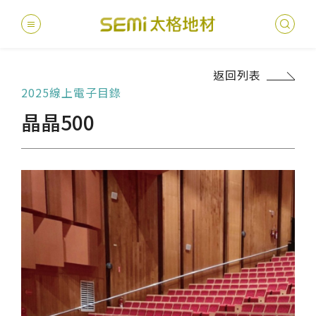
返回列表
2025線上電子目錄
最新消息
晶晶500
德國耐磨
建案
堅持
聯絡
產品
總
總
產品總覽
PVC透
地坪設
醫療
主題
文化
影音
太格
健康・永續
美國設計
台灣
商辦
產品
教育
企業
業績分類
semi太
伊格疏
太格奧
學校
媒體
社會
服務優勢
PVC複
電子
sem
設計
隔音
關於我們
寬幅式橡
WELL/
飯店
太格