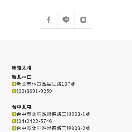
台化
台中 Taichung
台中市北屯區崇德路三段908-2號
TEL：
(04)2422-2230
搜尋
台中烏日區 Taichung
台中市烏日區三和路8號
熱門搜尋
太格AI報你知
隔音建材
TEL：
(04)2337-8200
ESG
碳足跡計算器
聯絡太格
新北林口
高雄 Kaohsiung
太格奧運五環
台灣綠建材
新北市林口區民生路107號
高雄市仁武區八德西路1531號
(02)8601-9259
TEL：
(07)375-4862
台中北屯
台中市北屯區崇德路三段908-1號
(04)2422-5746
台中市北屯區崇德路三段908-2號