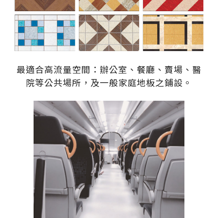
伊格潛
碳足跡
AI
下載・影音
SPC礦石
地面誌 Th
AI報你知Y
運動
最適合高流量空間：辦公室、餐廳、賣場、醫
歐洲實
院等公共場所，及一般家庭地板之鋪設。
美國 LV
GTI裝
PVC南
PVC複
林口 New Taipei City
ESD 
新北市林口區民生路107號