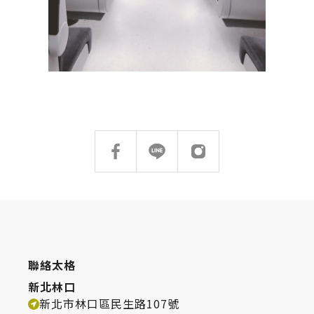
台化
TEL：
(02)8601-9259
搜尋
台中 Taichung
台中市北屯區崇德路三段908-2號
TEL：
(04)2422-2230
搜尋
台中烏日區 Taichung
台中市烏日區三和路8號
熱門搜尋
太格AI報你知
隔音建材
TEL：
(04)2337-8200
ESG
碳足跡計算器
高雄 Kaohsiung
太格奧運五環
台灣綠建材
高雄市仁武區八德西路1531號
聯絡太格
TEL：
(07)375-4862
新北林口
新北市林口區民生路107號