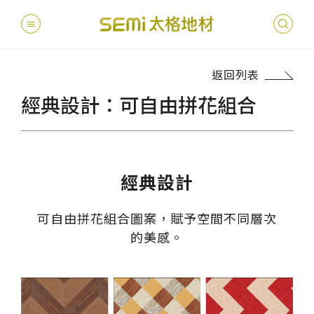
返回列表
最新消息
經典設計：可自由拼花組合
德國耐磨
建案
堅持
聯絡
產品
總
總
產品總覽
PVC透
地坪設
醫療
主題
文化
影音
太格
健康・永續
經典設計
美國設計
台灣
商辦
產品
教育
企業
業績分類
可自由拼花組合圖案，
賦予空間不同層次
semi太
伊格疏
太格奧
學校
媒體
社會
的美感。
服務優勢
PVC複
電子
sem
設計
隔音
關於我們
寬幅式橡
WELL/
飯店
太格