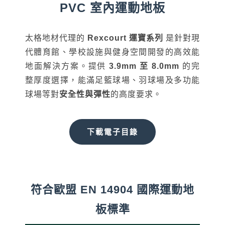
PVC 室內運動地板
伊格潛
碳足跡
AI
下載・影音
SPC礦石
地面誌 Th
太格地材代理的
Rexcourt 運寶系列
是針對現
代體育館、學校設施與健身空間開發的高效能
AI報你知Y
運動
地面解決方案。提供
3.9mm 至 8.0mm
的完
歐洲實
整厚度選擇，能滿足籃球場、羽球場及多功能
球場等對
安全性與彈性
的高度要求。
美國 LV
GTI裝
下載電子目錄
PVC南
PVC複
符合歐盟 EN 14904 國際運動地
PVC
板標準