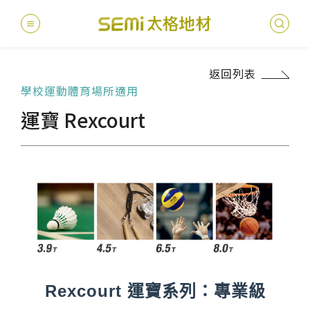
返回列表
學校運動體育場所適用
最新消息
運寶 Rexcourt
德國耐磨
建案
堅持
聯絡
產品
總
總
產品總覽
PVC透
地坪設
醫療
主題
文化
影音
太格
健康・永續
美國設計
台灣
商辦
產品
教育
企業
業績分類
semi太
伊格疏
太格奧
學校
媒體
社會
服務優勢
PVC複
電子
sem
設計
隔音
關於我們
寬幅式橡
WELL/
飯店
太格
Rexcourt 運寶系列：專業級