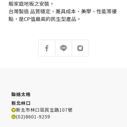
台化
搜尋
般家庭地板之安裝。
台灣製造 品質穩定，兼具成本、美學、性能等優
台中 Taichung
點，是CP值最高的民生型產品。
台中市北屯區崇德路三段908-2號
TEL：
(04)2422-2230
搜尋
台中烏日區 Taichung
台中市烏日區三和路8號
熱門搜尋
太格AI報你知
隔音建材
TEL：
(04)2337-8200
ESG
碳足跡計算器
高雄 Kaohsiung
太格奧運五環
台灣綠建材
聯絡太格
高雄市仁武區八德西路1531號
新北林口
TEL：
(07)375-4862
新北市林口區民生路107號
(02)8601-9259