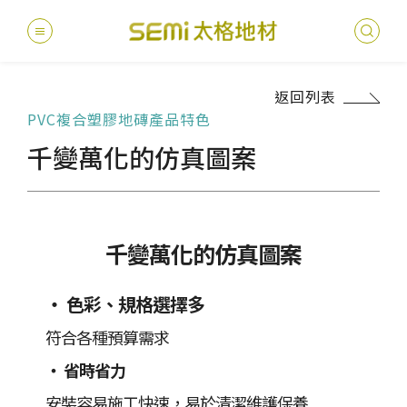
返回列表
PVC複合塑膠地磚產品特色
最新消息
千變萬化的仿真圖案
德國耐磨
建案
堅持
聯絡
產品
總
總
產品總覽
PVC透
地坪設
醫療
主題
文化
影音
太格
健康・永續
美國設計
台灣
商辦
產品
教育
企業
千變萬化的仿真圖案
業績分類
semi太
伊格疏
太格奧
學校
媒體
社會
‧ 色彩、規格選擇多
服務優勢
PVC複
電子
sem
設計
隔音
符合各種預算需求
‧ 省時省力
關於我們
寬幅式橡
WELL/
飯店
太格
安裝容易施工快速，易於清潔維護保養