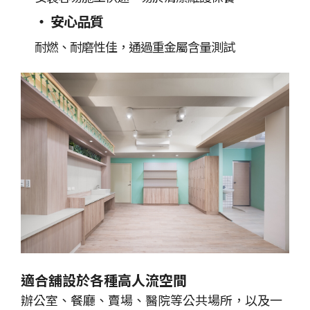
伊格潛
碳足跡
AI
下載・影音
‧ 安心品質
SPC礦石
地面誌 Th
耐燃、耐磨性佳，通過重金屬含量測試
AI報你知Y
運動
歐洲實
美國 LV
GTI裝
PVC南
PVC複
林口 New Taipei City
ESD 
適合舖設於各種高人流空間
新北市林口區民生路107號
辦公室、餐廳、賣場、醫院等公共場所，以及一
TEL：
(02)8601-9259