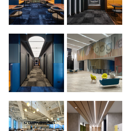
伊格潛
碳足跡
AI
下載・影音
SPC礦石
地面誌 Th
AI報你知Y
運動
歐洲實
美國 LV
GTI裝
PVC南
PVC複
PVC