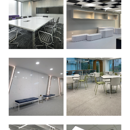
搜尋
熱門搜尋
太格AI報你知
隔音建材
ESG
碳足跡計算器
太格奧運五環
台灣綠建材