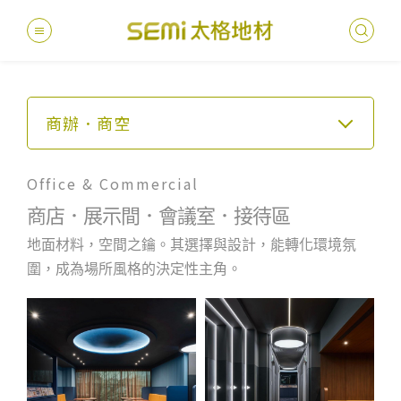
精
彩
案
例
最新消息
商辦．商空
建案．住宅
德國耐磨
建案
堅持
聯絡
產品
總
總
醫療．生技
產品總覽
Office & Commercial
PVC透
地坪設
醫療
主題
文化
影音
太格
商辦．商空
商店．展示間．會議室．接待區
健康・永續
美國設計
台灣
商辦
產品
教育
企業
學校．運動
地面材料，空間之鑰。其選擇與設計，能轉化環境氛
業績分類
圍，成為場所風格的決定性主角。
電子．廠房
semi太
伊格疏
太格奧
學校
媒體
社會
服務優勢
飯店．餐廳
PVC複
電子
sem
設計
隔音
關於我們
寬幅式橡
WELL/
飯店
太格