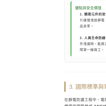
優點與安全價值
1. 精密元件的
太格AI報你知
隔音
熱門搜尋
片緩慢洩放靜電
品良率。
2. 人員生命防
外洩漏時，能將
障第一線員工。
3. 國際標準
在靜電防護工程中，電