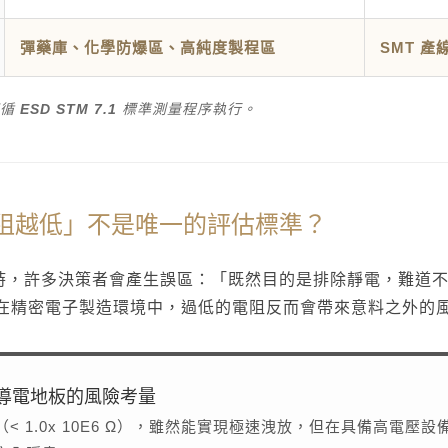
彈藥庫、化學防爆區、高純度製程區
SMT 
遵循
ESD STM 7.1
標準測量程序執行。
電阻越低」不是唯一的評估標準？
空間時，許多決策者會產生誤區：「既然目的是排除靜電，難道
在精密電子製造環境中，過低的電阻反而會帶來意料之外的
導電地板的風險考量
 1.0x 10E6 Ω），雖然能實現極速洩放，但在具備高電壓設備（