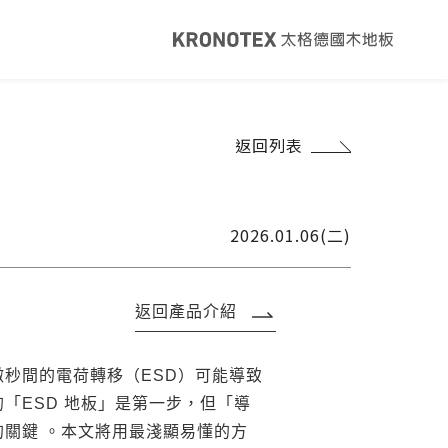
健康・永續
返回列表
覽
太格ESG
灣綠建材
太格奧運五環
音建材
WELL/LEED認證
2026.01.06(二)
足跡計算器
地面誌 The Plane
I報你知YouTube
返回產品介紹
秒間的電荷轉移（ESD）可能導致
「ESD 地板」是第一步，但「導
關鍵 。本文將用最淺顯易懂的方