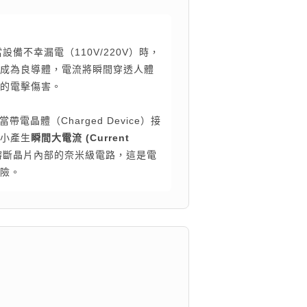
當設備不幸漏電（110V/220V）時，
成為良導體，電流將瞬間穿透人體
的電擊傷害。
當帶電晶體（Charged Device）接
小產生
瞬間大電流 (Current
熔斷晶片內部的奈米級電路，這是電
險。