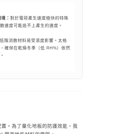
搜尋
環境：
對於電荷產生速度極快的特殊
台灣綠建材
散速度可能追不上產生的速度。
低階消散材料易受濕度影響。太格
，確保在乾燥冬季（低 RH%）依然
。
配置。為了量化地板的防護效能，我