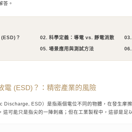
解答。
聯絡太格
產品目錄
文化理念
影音分享
企業日常
(ESD)？
02. 科學定義：導電 vs. 靜電消散
0
練
社會參與
05. 場景應用與測試方法
0
semi夥伴
放電 (ESD)？：精密產業的風險
tatic Discharge, ESD）是指兩個電位不同的物體，
，這可能只是指尖的一陣刺痛；但在工業製程中，這卻是足