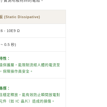
er) 實測地板材料的電阻。
Static Dissipative)
E6 - 10E9 Ω
~ 0.5 秒)
特性：
值保護層，能限制流經人體的電流至
，保障操作員安全。
路徑：
且穩定釋放，能有效防止瞬間放電對
元件（如 IC 晶片）造成的損傷。