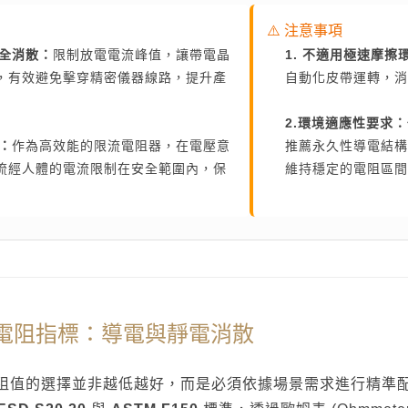
⚠️ 注意事項
安全消散：
限制放電電流峰值，讓帶電晶
1. 不適用極速摩擦
建材
ESG
碳足跡計算器
太格奧運五環
，有效避免擊穿精密儀器線路，提升產
自動化皮帶運轉，消
2.環境適應性要求：
線：
作為高效能的限流電阻器，在電壓意
推薦永久性導電結構
流經人體的電流限制在安全範圍內，保
維持穩定的電阻區間
與電阻指標：導電與靜電消散
阻值的選擇並非越低越好，而是必須依據場景需求進行精準