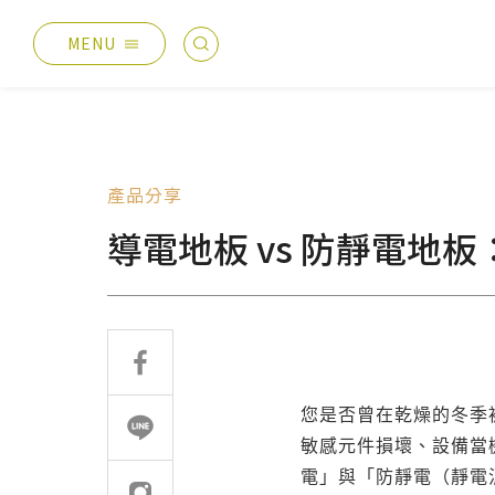
MENU
最新消息
產品總覽
總覽
德國耐磨木地板
產品分享
主題活動
伊格疏水木地板
導電地板 vs 防靜電地
產品分享
伊格潛水木地板
媒體報導
歐洲實木地板
設計案例
PVC南亞透心地磚
太格生活
台化地毯
AI報你知
您是否曾在乾燥的冬季
敏感元件損壞、設備當
電」與「防靜電（靜電
業績分類
服務優勢