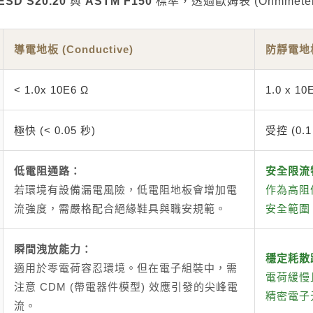
ESD S20.20
與
ASTM F150
標準，透過歐姆表 (Ohmmet
導電地板 (Conductive)
防靜電地板 (
< 1.0x 10E6 Ω
1.0 x 10
極快 (< 0.05 秒)
受控 (0.1 
低電阻通路：
安全限流
若環境有設備漏電風險，低電阻地板會增加電
作為高阻
流強度，需嚴格配合絕緣鞋具與職安規範。
安全範圍
瞬間洩放能力：
穩定耗散
適用於零電荷容忍環境。但在電子組裝中，需
電荷緩慢
注意 CDM (帶電器件模型) 效應引發的尖峰電
精密電子
流。