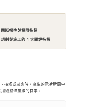
3. 國際標準與電阻指標
6. 規劃與施工的 4 大關鍵指標
FOLLOW US：
在發生摩擦、接觸或感應時，產生的電荷瞬間中
以摧毀整條產線的良率。