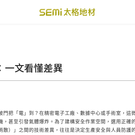
PVC透心卷材地板
美國設計方塊地毯
總
PVC複合卷材地板
寬幅式橡膠地板
台
板：一文看懂差異
SPC礦石卡扣地板
運動地板
隔
美國 LVT乙烯基地板
GTI裝甲速拼地板
碳
PVC複合塑膠地板
ESD 導電地板
A
被門把「電」到？在精密電子工廠、數據中心或手術室，這微
機，甚至引發氣體爆炸。為了建構安全作業空間，選用正確的
消散）」之間的技術差異，往往是決定生產安全與人員防護的
關於我們
下載・影音