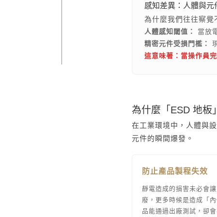
感知差異：人體與元
為什麼我們往往察覺
人體感知閾值：
當放
精密元件受損門檻：
現
這意味著：當操作員完
為什麼「ESD 地
在工業環境中，人體與設
元件的瞬間爆發。
防止產品製程失效
靜電造成的損害未必會讓
廢，更多時候是造成「內
品能通過出廠測試，卻會