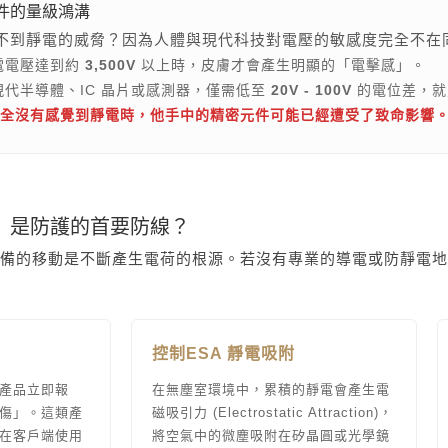
件的量級鴻溝
不到靜電的威脅？因為人體與現代科技對電壓的敏感度完全不在
電電壓達到約
3,500V
以上時，皮膚才會產生明顯的「電擊感」。
代半導體、IC 晶片或感測器，僅需低至
20V - 100V
的電位差，就
全沒有感覺到靜電時，他手中的精密元件可能已經遭受了致命影響
板」是防護的首要防線？
備的移動是不斷產生電荷的根源。若沒有專業的導電或防靜電地
控制ESA 靜電吸附
產品立即報
在無塵室環境中，累積的靜電會產生電
傷」。這類產
磁吸引力 (Electrostatic Attraction)，
在客戶端使用
將空氣中的微塵吸附在矽晶圓或光學鏡