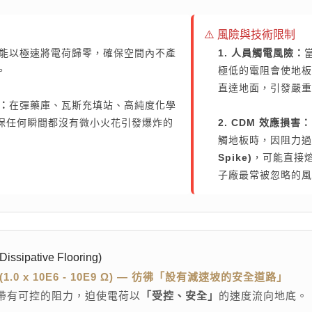
⚠️ 風險與技術限制
能以極速將電荷歸零，確保空間內不產
1. 人員觸電風險：
。
極低的電阻會使地板
直達地面，引發嚴重
選：
在彈藥庫、瓦斯充填站、高純度化學
保任何瞬間都沒有微小火花引發爆炸的
2. CDM 效應損害：
觸地板時，因阻力過
Spike)
，可能直接
子廠最常被忽略的風
搜尋
sipative Flooring)
.0 x 10E6 - 10E9 Ω) — 彷彿「設有減速坡的安全道路」
帶有可控的阻力，迫使電荷以
「受控、安全」
的速度流向地底。