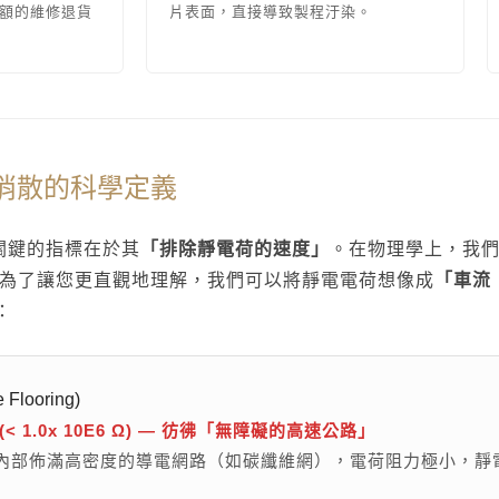
額的維修退貨
片表面，直接導致製程汙染。
電消散的科學定義
最關鍵的指標在於其
「排除靜電荷的速度」
。在物理學上，我們使
來界定。為了讓您更直觀地理解，我們可以將靜電電荷想像成
「車流
：
Flooring)
 1.0x 10E6 Ω) — 彷彿「無障礙的高速公路」
內部佈滿高密度的導電網路（如碳纖維網），電荷阻力極小，靜