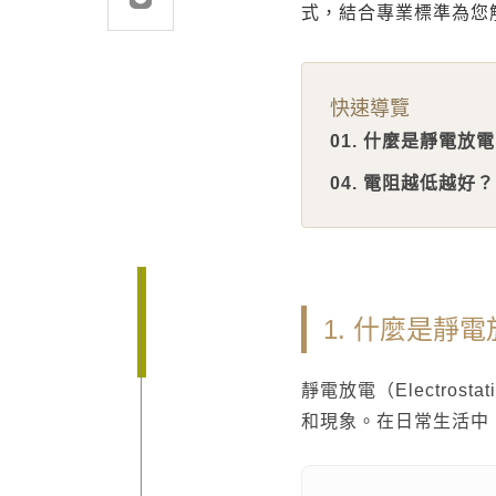
式，結合專業標準為您
建案．住宅
堅持品質
醫療．生技
地坪設計提案
快速導覽
商辦．商空
教育訓練
01. 什麼是靜電放電 
學校．運動
semi太格盃施工訓
04. 電阻越低越好？
電子．廠房
飯店．餐廳
1. 什麼是靜電
靜電放電（Electros
和現象。在日常生活中