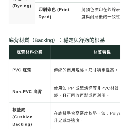
(Dyeing)
印刷染色 (Print
將顏色噴印在紗線表面。
Dyed)
度與耐磨後的一致性一般
搜尋
底背材質（Backing）：穩定與舒適的根基
底背材料分類
材質特性
PVC 底背
傳統的商用規格。尺寸穩定性高。
搜尋
使用如 PP 或聚烯烴等非PVC材質。重量
Non-PVC 底背
輕，且可回收再製或再利用。
熱門搜尋
太格AI報你知
隔音建材
軟墊底
在底背整合高密度軟墊，如：Polyuret
ESG
碳足跡計算器
(Cushion
升足感舒適度，
Backing)
太格奧運五環
台灣綠建材