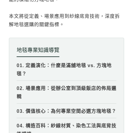
伊格潛
碳足跡
AI
下載・影音
本文將從定義、場景應用到紗線底背技術，深度拆
SPC礦石
地面誌 Th
解地毯選購的關鍵指標。
AI報你知Y
運動
歐洲實
地毯專業知識導覽
美國 LV
01. 定義演化：什麼是滿舖地毯 vs. 方塊地
毯？
GTI裝
02. 場景應用：從辦公室到頂級飯店的佈局邏
PVC南
輯
PVC複
03. 價值核心：為何專業空間必選方塊地毯？
ESD 
04. 構造百科：紗線材質、染色工法與底背技