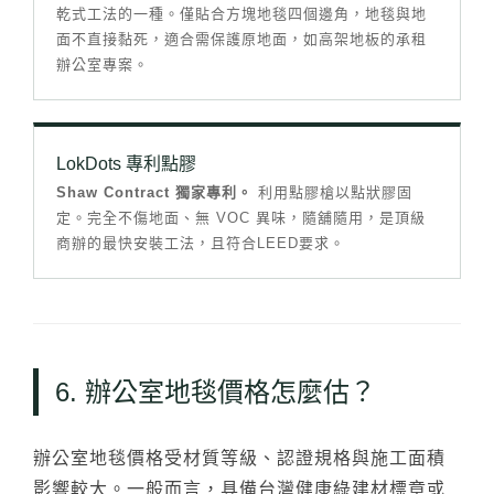
乾式工法的一種。僅貼合方塊地毯四個邊角，地毯與地
面不直接黏死，適合需保護原地面，如高架地板的承租
辦公室專案。
LokDots 專利點膠
Shaw Contract 獨家專利。
利用點膠槍以點狀膠固
定。完全不傷地面、無 VOC 異味，隨舖隨用，是頂級
商辦的最快安裝工法，且符合LEED要求。
6. 辦公室地毯價格怎麼估？
辦公室地毯價格受材質等級、認證規格與施工面積
影響較大。一般而言，具備台灣健康綠建材標章或