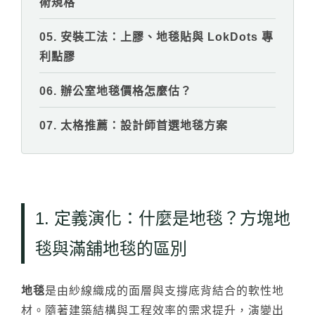
台化
術規格
05. 安裝工法：上膠、地毯貼與 LokDots 專
利點膠
06. 辦公室地毯價格怎麼估？
07. 太格推薦：設計師首選地毯方案
1. 定義演化：什麼是地毯？方塊地
毯與滿舖地毯的區別
地毯
是由紗線織成的面層與支撐底背結合的軟性地
材。隨著建築結構與工程效率的需求提升，演變出