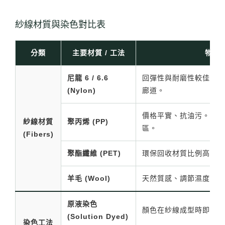
紗線材質與染色對比表
分類
主要材質 / 工法
物理
尼龍 6 / 6.6
回彈性與耐磨性較佳。抗
(Nylon)
廊道。
價格平實、抗油污。但彈
紗線材質
聚丙烯 (PP)
區。
(Fibers)
聚酯纖維 (PET)
環保回收材質比例高。抗
羊毛 (Wool)
天然質感、調節濕度。質
原液染色
顏色在紗線成型時即滲透
(Solution Dyed)
染色工法